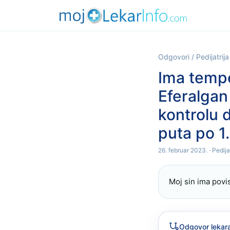
Odgovori
/
Pedijatrija
Ima tempe
Eferalgan
kontrolu 
puta po 1.
26. februar 2023.
· Pedija
Moj sin ima pov
Odgovor lekar