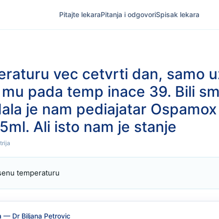
Pitajte lekara
Pitanja i odgovori
Spisak lekara
raturu vec cetvrti dan, samo 
 mu pada temp inace 39. Bili s
dala je nam pediajatar Ospamox
5ml. Ali isto nam je stanje
trija
isenu temperaturu
a
— Dr Biljana Petrovic