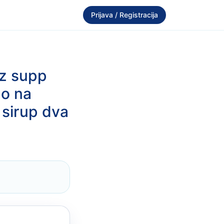
Prijava / Registracija
uz supp
mo na
 sirup dva