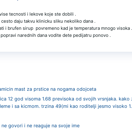
ise tecnosti i lekove koje ste dobili .

 cesto daju takvu klinicku sliku nekoliko dana .

ti i brufen sirup  povremeno kad je temperatura mnogo visoka .
 popravi narednih dana vodite dete pedijatru ponovo .

amicin mast za prstice na nogama odojceta
ca 12 god visoma 1.68 previsoka od svojih vrsnjaka. kako z
eme i sa kicmom. trzina 49(mi kao roditelji jesmo visoko 1
ne govori i ne reaguje na svoje ime