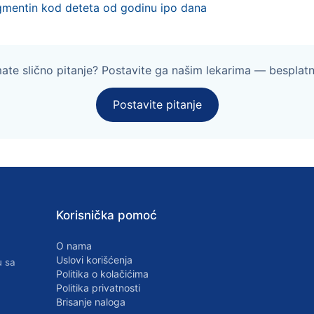
gmentin kod deteta od godinu ipo dana
mate slično pitanje? Postavite ga našim lekarima — besplatn
Postavite pitanje
Korisnička pomoć
O nama
Uslovi korišćenja
u sa
Politika o kolačićima
Politika privatnosti
Brisanje naloga