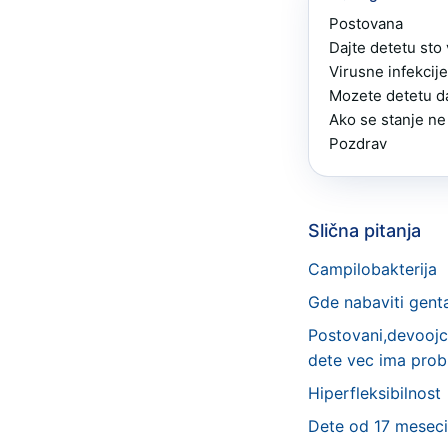
Postovana 

Dajte detetu sto v
Virusne infekcije
Mozete detetu da
Ako se stanje ne
Pozdrav
Slična pitanja
Campilobakterija
Gde nabaviti gent
Postovani,devoojci
dete vec ima probl
Hiperfleksibilnost
Dete od 17 meseci 