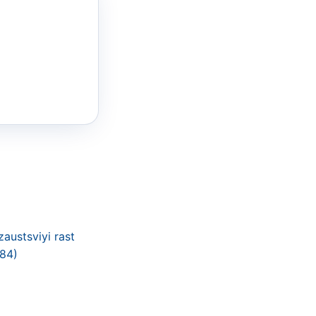


austsviyi rast
.84)