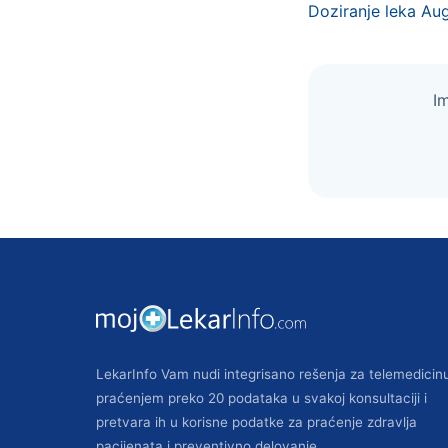
Doziranje leka Au
I
LekarInfo Vam nudi integrisano rešenja za telemedicin
praćenjem preko 20 podataka u svakoj konsultaciji i
pretvara ih u korisne podatke za praćenje zdravlja
pacijenata i preventivno delovanje.