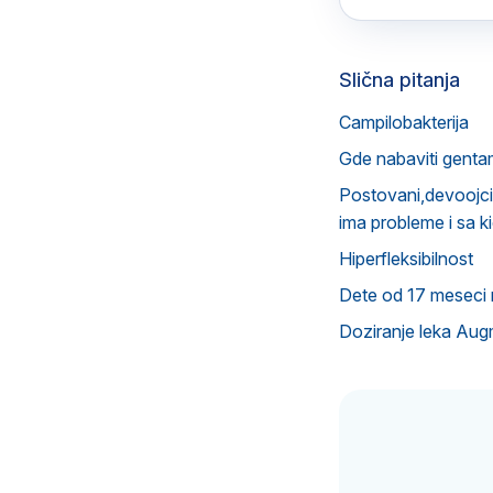
Slična pitanja
Campilobakterija
Gde nabaviti genta
Postovani,devoojcic
ima probleme i sa k
Hiperfleksibilnost
Dete od 17 meseci n
Doziranje leka Aug