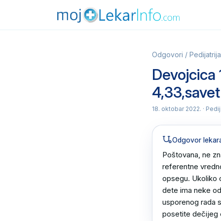
Odgovori
/
Pedijatrija
Devojcica 
4,33,savet
18. oktobar 2022.
· Pedij
Odgovor lekar
Poštovana, ne zna
referentne vredno
opsegu. Ukoliko ov
dete ima neke od 
usporenog rada sr
posetite dečijeg