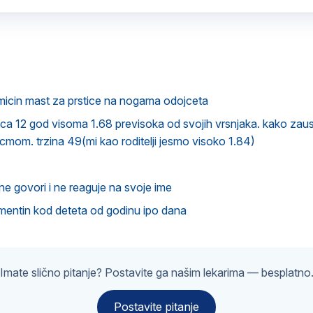
micin mast za prstice na nogama odojceta
a 12 god visoma 1.68 previsoka od svojih vrsnjaka. kako zaust
icmom. trzina 49(mi kao roditelji jesmo visoko 1.84)
e govori i ne reaguje na svoje ime
mentin kod deteta od godinu ipo dana
Imate slično pitanje? Postavite ga našim lekarima — besplatno
Postavite pitanje