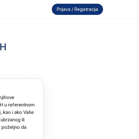
Prijava / Registracija
SH
jihove 
SH u referentnom 
, kao i ako Vaše 
brzanog ili 
 poželjno da 