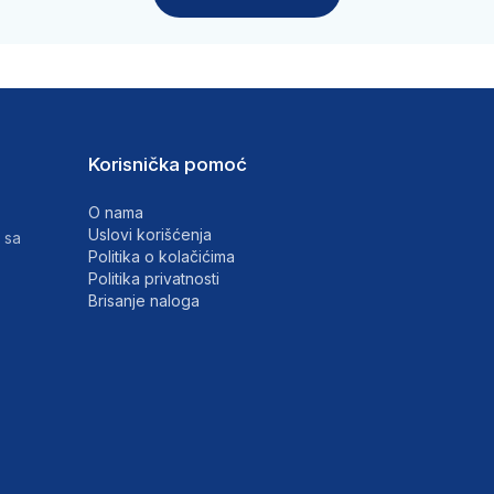
Korisnička pomoć
O nama
Uslovi korišćenja
 sa
Politika o kolačićima
Politika privatnosti
Brisanje naloga