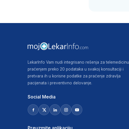
LekarInfo Vam nudi integrisano rešenja za telemedicinu
praćenjem preko 20 podataka u svakoj konsultaciji i
pretvara ih u korisne podatke za praćenje zdravlja
pacijenata i preventivno delovanje.
Social Media
Preuzmite aplikaciju