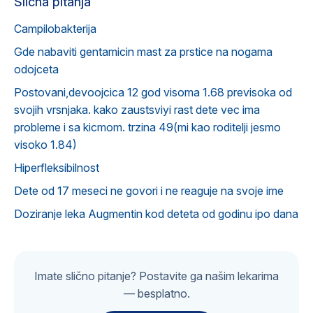
Slična pitanja
Campilobakterija
Gde nabaviti gentamicin mast za prstice na nogama
odojceta
Postovani,devoojcica 12 god visoma 1.68 previsoka od
svojih vrsnjaka. kako zaustsviyi rast dete vec ima
probleme i sa kicmom. trzina 49(mi kao roditelji jesmo
visoko 1.84)
Hiperfleksibilnost
Dete od 17 meseci ne govori i ne reaguje na svoje ime
Doziranje leka Augmentin kod deteta od godinu ipo dana
Imate slično pitanje? Postavite ga našim lekarima
— besplatno.