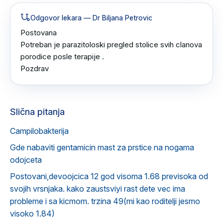
Odgovor lekara
— Dr Biljana Petrovic
Postovana 

Potreban je parazitoloski pregled stolice svih clanova 
porodice posle terapije .

Pozdrav
Slična pitanja
Campilobakterija
Gde nabaviti gentamicin mast za prstice na nogama
odojceta
Postovani,devoojcica 12 god visoma 1.68 previsoka od
svojih vrsnjaka. kako zaustsviyi rast dete vec ima
probleme i sa kicmom. trzina 49(mi kao roditelji jesmo
visoko 1.84)