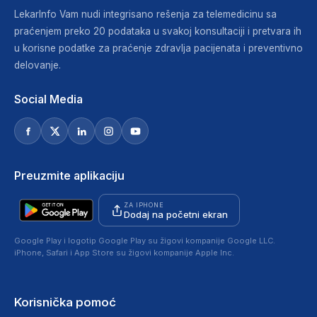
LekarInfo Vam nudi integrisano rešenja za telemedicinu sa
praćenjem preko 20 podataka u svakoj konsultaciji i pretvara ih
u korisne podatke za praćenje zdravlja pacijenata i preventivno
delovanje.
Social Media
Preuzmite aplikaciju
ZA IPHONE
Dodaj na početni ekran
Google Play i logotip Google Play su žigovi kompanije Google LLC.
iPhone, Safari i App Store su žigovi kompanije Apple Inc.
Korisnička pomoć