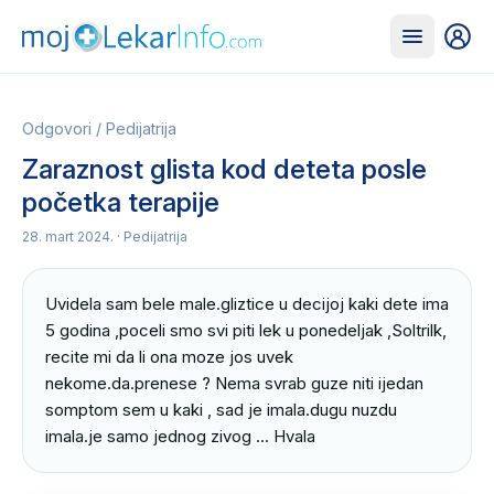
Odgovori
/
Pedijatrija
Zaraznost glista kod deteta posle
početka terapije
28. mart 2024.
· Pedijatrija
Uvidela sam bele male.gliztice u decijoj kaki dete ima 
5 godina ,poceli smo svi piti lek u ponedeljak ,Soltrilk, 
recite mi da li ona moze jos uvek 
nekome.da.prenese ? Nema svrab guze niti ijedan 
somptom sem u kaki , sad je imala.dugu nuzdu 
imala.je samo jednog zivog ... Hvala