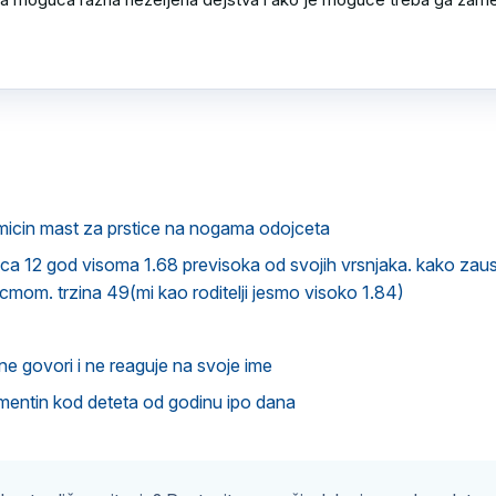
micin mast za prstice na nogama odojceta
a 12 god visoma 1.68 previsoka od svojih vrsnjaka. kako zaust
icmom. trzina 49(mi kao roditelji jesmo visoko 1.84)
e govori i ne reaguje na svoje ime
mentin kod deteta od godinu ipo dana