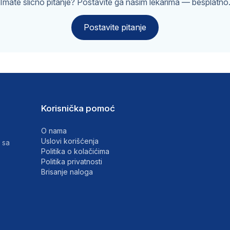
Imate slično pitanje? Postavite ga našim lekarima — besplatno
Postavite pitanje
Korisnička pomoć
O nama
Uslovi korišćenja
 sa
Politika o kolačićima
Politika privatnosti
Brisanje naloga