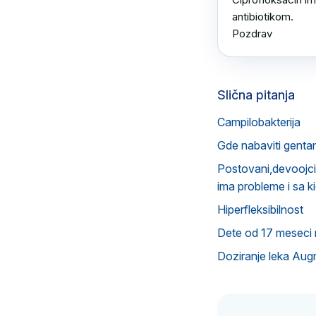
antibiotikom.

Pozdrav
Slična pitanja
Campilobakterija
Gde nabaviti genta
Postovani,devoojcic
ima probleme i sa k
Hiperfleksibilnost
Dete od 17 meseci n
Doziranje leka Aug