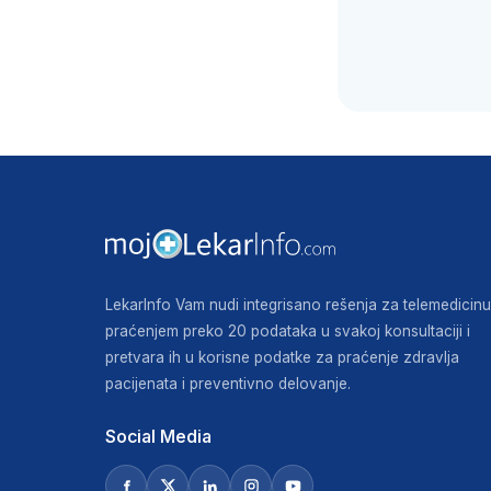
LekarInfo Vam nudi integrisano rešenja za telemedicinu
praćenjem preko 20 podataka u svakoj konsultaciji i
pretvara ih u korisne podatke za praćenje zdravlja
pacijenata i preventivno delovanje.
Social Media