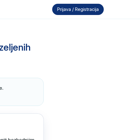
Prijava / Registracija
zeljenih
.

iti bezbednijim 