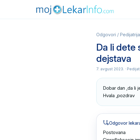
Odgovori
/
Pedijatrija
Da li dete
dejstava
7. avgust 2023.
· Pedijat
Dobar dan ,da li 
Hvala ,pozdrav
Odgovor lekar
Postovana 

Ciprofloksacin i