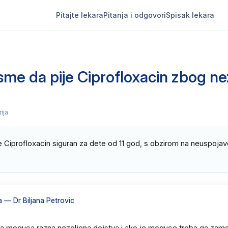
Pitajte lekara
Pitanja i odgovori
Spisak lekara
 sme da pije Ciprofloxacin zbog ne
rija
je Ciprofloxacin siguran za dete od 11 god, s obzirom na neuspojave
a
— Dr Biljana Petrovic
ma moguca razna nezeljena dejstva i ako je moguce treba ga zamen