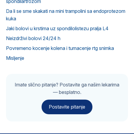
spondilartrozom
Da li se sme skakati na mini trampolini sa endoprotezom
kuka
Jaki bolovi u krstima uz spondilolistezu pralja L4
Neizdrživi bolovi 24/24 h
Povremeno kocenje kolena i tumacenje rtg snimka
Misljenje
Imate slično pitanje? Postavite ga našim lekarima
— besplatno.
Postavite pitanje