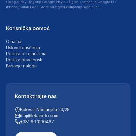
Google Play i logotip Google Play su žigovi kompanije Google LLC.
iPhone, Safari i App Store su žigovi kompanije Apple Inc.
Korisnička pomoć
O nama
Uslovi korišćenja
Politika o kolačićima
Politika privatnosti
Brisanje naloga
Kontaktirajte nas
Bulevar Nemanjića 23/25
moj@lekarinfo.com
+381 60 1100467