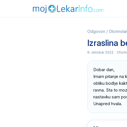
Odgovori
/
Otorinolar
Izraslina b
6. oktobar 2022.
· Otorin
Dobar dan, 

Imam pitanje na k
obliku bodlje kak
ravna. Sta to moz
nastavku sam posla
Unapred hvala.