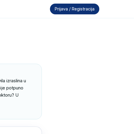
Prijava / Registracija
a izraslina u 
ije potpuno 
oktoru? U 