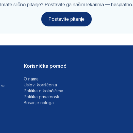
Imate slično pitanje? Postavite ga našim lekarima — besplatno
Postavite pitanje
Korisnička pomoć
O nama
Uslovi korišćenja
 sa
Politika o kolačićima
Politika privatnosti
Brisanje naloga