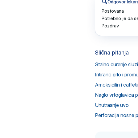
Odgovor lekar
Postovana 

Potrebno je da se
Pozdrav
Slična pitanja
Stalno curenje sluz
Iritirano grlo i p
Amoksicilin i caffet
Naglo vrtoglavica p
Unutrasnje uvo
Perforacija nosne 