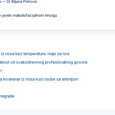
a
— Dr Biljana Petrovic
 javite maksilofacijalnom hirurgu 

i iz nosa bez temperature i kapi za nos
romuklost od svakodnevnog profesionalnog govora
in
a krvarenje iz nosa kod osobe sa aritmijom
pregrade