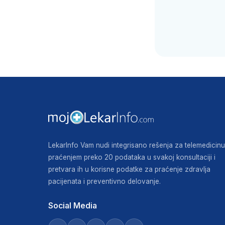
LekarInfo Vam nudi integrisano rešenja za telemedicinu
praćenjem preko 20 podataka u svakoj konsultaciji i
pretvara ih u korisne podatke za praćenje zdravlja
pacijenata i preventivno delovanje.
Social Media