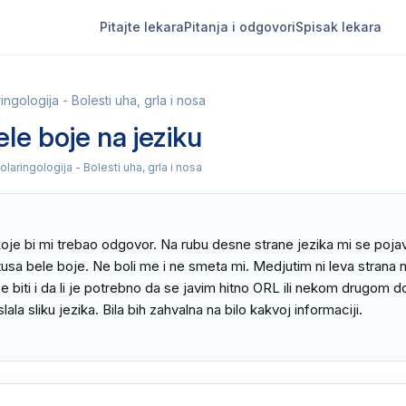
Pitajte lekara
Pitanja i odgovori
Spisak lekara
ingologija - Bolesti uha, grla i nosa
ele boje na jeziku
olaringologija - Bolesti uha, grla i nosa
oje bi mi trebao odgovor. Na rubu desne strane jezika mi se pojavil
tusa bele boje. Ne boli me i ne smeta mi. Medjutim ni leva strana n
e biti i da li je potrebno da se javim hitno ORL ili nekom drugom d
la sliku jezika. Bila bih zahvalna na bilo kakvoj informaciji.
