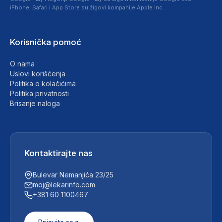
iPhone, Safari i App Store su žigovi kompanije Apple Inc.
Korisnička pomoć
O nama
Uslovi korišćenja
Politika o kolačićima
Politika privatnosti
Brisanje naloga
Kontaktirajte nas
Bulevar Nemanjića 23/25
moj@lekarinfo.com
+381 60 1100467