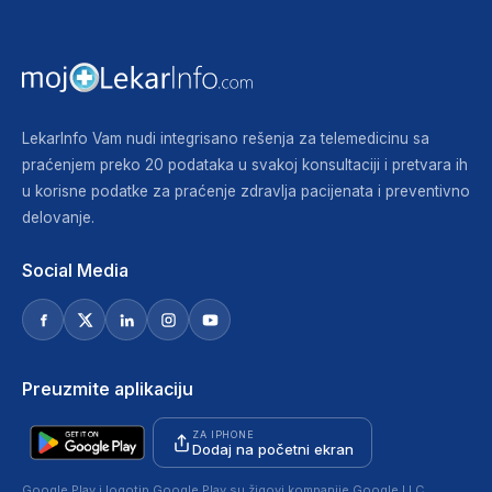
LekarInfo Vam nudi integrisano rešenja za telemedicinu sa
praćenjem preko 20 podataka u svakoj konsultaciji i pretvara ih
u korisne podatke za praćenje zdravlja pacijenata i preventivno
delovanje.
Social Media
Preuzmite aplikaciju
ZA IPHONE
Dodaj na početni ekran
Google Play i logotip Google Play su žigovi kompanije Google LLC.