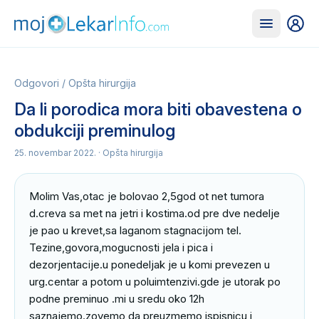
Odgovori
/
Opšta hirurgija
Da li porodica mora biti obavestena o
obdukciji preminulog
25. novembar 2022.
· Opšta hirurgija
Molim Vas,otac je bolovao 2,5god ot net tumora 
d.creva sa met na jetri i kostima.od pre dve nedelje 
je pao u krevet,sa laganom stagnacijom tel. 
Tezine,govora,mogucnosti jela i pica i 
dezorjentacije.u ponedeljak je u komi prevezen u 
urg.centar a potom u poluimtenzivi.gde je utorak po 
podne preminuo .mi u sredu oko 12h 
saznajemo.zovemo da preuzmemo ispisnicu i 