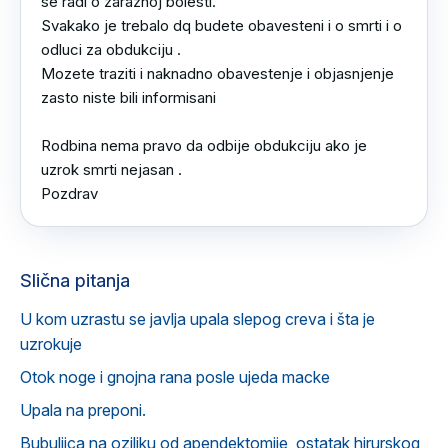
se radi o zaraznoj bolesti.

Svakako je trebalo dq budete obavesteni i o smrti i o 
odluci za obdukciju .

Mozete traziti i naknadno obavestenje i objasnjenje 
zasto niste bili informisani 

Rodbina nema pravo da odbije obdukciju ako je 
uzrok smrti nejasan .

Pozdrav
Slična pitanja
U kom uzrastu se javlja upala slepog creva i šta je
uzrokuje
Otok noge i gnojna rana posle ujeda macke
Upala na preponi.
Bubuljica na oziljku od apendektomije, ostatak hirurskog