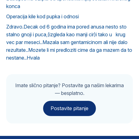
konca
Operacija kile kod pupka i odnosi
Zdravo.Decak od 6 godina ima pored anusa nesto sto
stalno gnoji i puca,(izgleda kao manji cir)i tako u krug
vec par meseci..Mazala sam gentamicinom ali nije dalo
rezultate..Mozete li mi predloziti cime da ga mazem da to
nestane..Hvala
Imate slično pitanje? Postavite ga našim lekarima
— besplatno.
Postavite pitanje