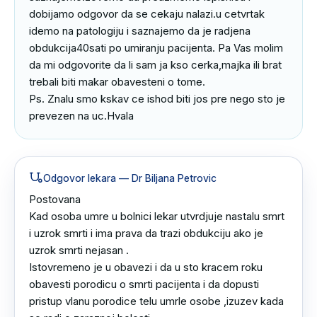
dobijamo odgovor da se cekaju nalazi.u cetvrtak 
idemo na patologiju i saznajemo da je radjena 
obdukcija40sati po umiranju pacijenta. Pa Vas molim 
da mi odgovorite da li sam ja kso cerka,majka ili brat 
trebali biti makar obavesteni o tome.

Ps. Znalu smo kskav ce ishod biti jos pre nego sto je 
prevezen na uc.Hvala
Odgovor lekara
— Dr Biljana Petrovic
Postovana 

Kad osoba umre u bolnici lekar utvrdjuje nastalu smrt 
i uzrok smrti i ima prava da trazi obdukciju ako je 
uzrok smrti nejasan .

Istovremeno je u obavezi i da u sto kracem roku 
obavesti porodicu o smrti pacijenta i da dopusti 
pristup vlanu porodice telu umrle osobe ,izuzev kada 