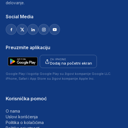
delovanje.
Social Media
Preuzmite aplikaciju
ZA IPHONE
Dodaj na početni ekran
Google Play i logotip Google Play su žigovi kompanije Google LLC.
iPhone, Safari i App Store su žigovi kompanije Apple Inc.
Korisnička pomoć
O nama
Uslovi korišćenja
Politika o kolačićima