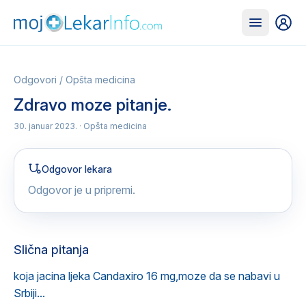
Odgovori
/
Opšta medicina
Zdravo moze pitanje.
30. januar 2023.
· Opšta medicina
Odgovor lekara
Odgovor je u pripremi.
Slična pitanja
koja jacina ljeka Candaxiro 16 mg,moze da se nabavi u
Srbiji...