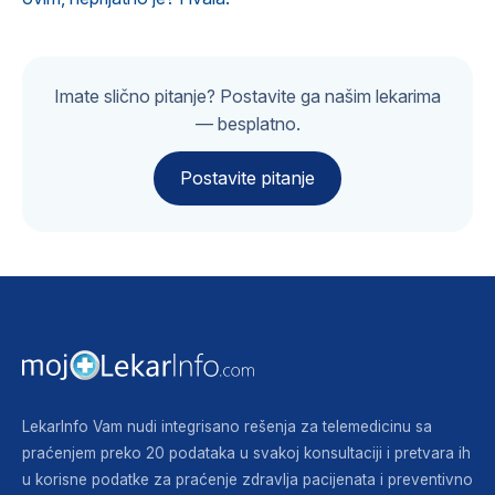
Imate slično pitanje? Postavite ga našim lekarima
— besplatno.
Postavite pitanje
LekarInfo Vam nudi integrisano rešenja za telemedicinu sa
praćenjem preko 20 podataka u svakoj konsultaciji i pretvara ih
u korisne podatke za praćenje zdravlja pacijenata i preventivno