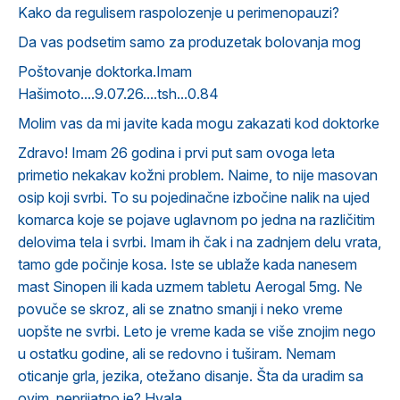
Kako da regulisem raspolozenje u perimenopauzi?
Da vas podsetim samo za produzetak bolovanja mog
Poštovanje doktorka.Imam
Hašimoto....9.07.26....tsh...0.84
Molim vas da mi javite kada mogu zakazati kod doktorke
Zdravo! Imam 26 godina i prvi put sam ovoga leta
primetio nekakav kožni problem. Naime, to nije masovan
osip koji svrbi. To su pojedinačne izbočine nalik na ujed
komarca koje se pojave uglavnom po jedna na različitim
delovima tela i svrbi. Imam ih čak i na zadnjem delu vrata,
tamo gde počinje kosa. Iste se ublaže kada nanesem
mast Sinopen ili kada uzmem tabletu Aerogal 5mg. Ne
povuče se skroz, ali se znatno smanji i neko vreme
uopšte ne svrbi. Leto je vreme kada se više znojim nego
u ostatku godine, ali se redovno i tuširam. Nemam
oticanje grla, jezika, otežano disanje. Šta da uradim sa
ovim, neprijatno je? Hvala.