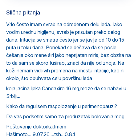
Slična pitanja
Vrlo često imam svrab na određenom delu leđa. Iako
vodim urednu higijenu, svrab je prisutan preko celog
dana. Iritacija se smatra često jer se javlja od 10 do 15
puta u toku dana. Ponekad se dešava da se posle
češanja oko mene širi jako neprijatan miris, bez obzira na
to da sam se skoro tuširao, znači da nije od znoja. Na
koži nemam vidljivih promena na mestu iritacije, kao ni
okolo, što obuhvata celu površinu leđa
koja jacina ljeka Candaxiro 16 mg,moze da se nabavi u
Srbiji...
Kako da regulisem raspolozenje u perimenopauzi?
Da vas podsetim samo za produzetak bolovanja mog
Poštovanje doktorka.Imam
Hašimoto....9.07.26....tsh...0.84