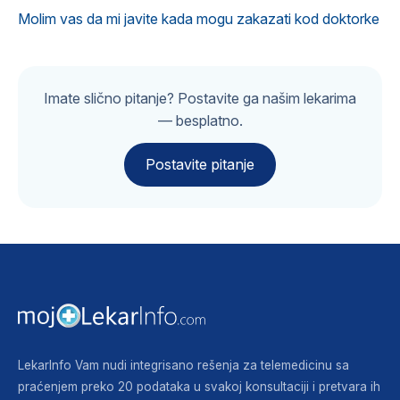
Molim vas da mi javite kada mogu zakazati kod doktorke
Imate slično pitanje? Postavite ga našim lekarima
— besplatno.
Postavite pitanje
LekarInfo Vam nudi integrisano rešenja za telemedicinu sa
praćenjem preko 20 podataka u svakoj konsultaciji i pretvara ih