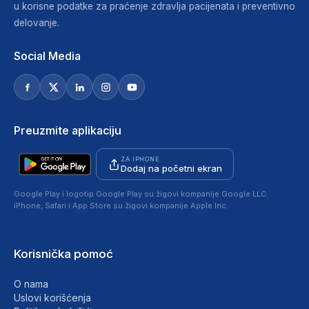
u korisne podatke za praćenje zdravlja pacijenata i preventivno
delovanje.
Social Media
Preuzmite aplikaciju
ZA IPHONE
Dodaj na početni ekran
Google Play i logotip Google Play su žigovi kompanije Google LLC.
iPhone, Safari i App Store su žigovi kompanije Apple Inc.
Korisnička pomoć
O nama
Uslovi korišćenja