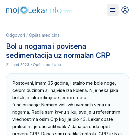
Odgovori
/
Opšta medicina
Bol u nogama i povisena
sedimentacija uz normalan CRP
21. mart 2023.
· Opšta medicina
Postovani, imam 35 godina, i stalno me bole noge, 
celom duzinom ali najvise iza kolena. Nije neka jaka 
bol ali je jako iritirajuce jer mi ometa 
funcionisanje.Nemam vidljivih uvecanih vena na 
nogama. Radila sam krvnu sliku, sve je u referentnim 
vrednostima osim Crp koji je bio 43. Lekar opste 
prakse mi je dao antibiotik 7 dana pa onda opet 
proveru CRP. Danas sam uradila kontrolu, CRP je 5 ali 