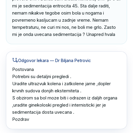
mi je sedimentacija eritrocita 45. Sta dalje raditi, 
nemam nikakve tegobe osim bola u nogama i 
povremeno kasljucam u zadnje vreme. Nemam 
tempetraturu, ne curi mi nos, ne boli me grlo. Zasto 
mi je onda uvecana sedimentacija ? Unapred hvala
Odgovor lekara
— Dr Biljana Petrovic
Postovana 

Potrebni su detaljni pregledi .

Uradite ultrazvuk kolena i zatkolene jame ,dopler 
krvnih sudova donjih ekstemiteta .

S obzirom sa bol moze biti i odrazen iz daljih organa 
,uradite ginekoloski pregled i internisticki jer je 
sedimentacija dosta uvecana .

Pozdrav