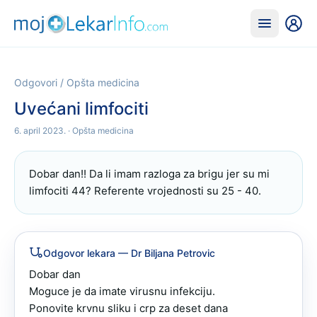
Odgovori
/
Opšta medicina
Uvećani limfociti
6. april 2023.
· Opšta medicina
Dobar dan!! Da li imam razloga za brigu jer su mi 
limfociti 44? Referente vrojednosti su 25 - 40.
Odgovor lekara
— Dr Biljana Petrovic
Dobar dan 

Moguce je da imate virusnu infekciju.

Ponovite krvnu sliku i crp za deset dana 
