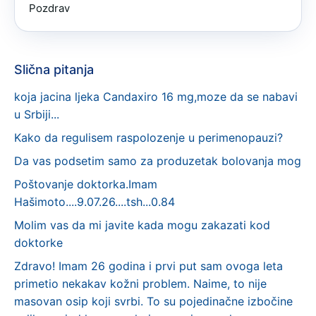
Pozdrav
Slična pitanja
koja jacina ljeka Candaxiro 16 mg,moze da se nabavi
u Srbiji...
Kako da regulisem raspolozenje u perimenopauzi?
Da vas podsetim samo za produzetak bolovanja mog
Poštovanje doktorka.Imam
Hašimoto....9.07.26....tsh...0.84
Molim vas da mi javite kada mogu zakazati kod
doktorke
Zdravo! Imam 26 godina i prvi put sam ovoga leta
primetio nekakav kožni problem. Naime, to nije
masovan osip koji svrbi. To su pojedinačne izbočine