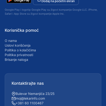
Dodaj na početni ekran
Google Play i logotip Google Play su žigovi kompanije Google LLC. iPhone,
Safari i App Store su žigovi kompanije Apple Inc.
Korisnička pomoć
O nama
Uslovi korišćenja
Politika o kolačićima
Politika privatnosti
Brisanje naloga
Kontaktirajte nas
Bulevar Nemanjića 23/25
moj@lekarinfo.com
+381 60 1100467