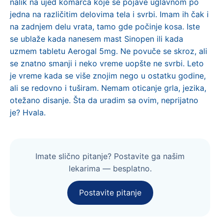
nalik na ujed komarca koje se pojave uglavnom po
jedna na različitim delovima tela i svrbi. Imam ih čak i
na zadnjem delu vrata, tamo gde počinje kosa. Iste
se ublaže kada nanesem mast Sinopen ili kada
uzmem tabletu Aerogal 5mg. Ne povuče se skroz, ali
se znatno smanji i neko vreme uopšte ne svrbi. Leto
je vreme kada se više znojim nego u ostatku godine,
ali se redovno i tuširam. Nemam oticanje grla, jezika,
otežano disanje. Šta da uradim sa ovim, neprijatno
je? Hvala.
Imate slično pitanje? Postavite ga našim
lekarima — besplatno.
Postavite pitanje