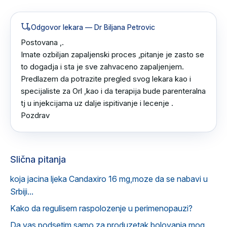
Odgovor lekara
— Dr Biljana Petrovic
Postovana ,. 

Imate ozbiljan zapaljenski proces ,pitanje je zasto se 
to dogadja i sta je sve zahvaceno zapaljenjem.

Predlazem da potrazite pregled svog lekara kao i 
specijaliste za Orl ,kao i da terapija bude parenteralna 
tj u injekcijama uz dalje ispitivanje i lecenje .

Pozdrav
Slična pitanja
koja jacina ljeka Candaxiro 16 mg,moze da se nabavi u
Srbiji...
Kako da regulisem raspolozenje u perimenopauzi?
Da vas podsetim samo za produzetak bolovanja mog