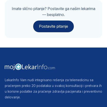
Imate slično pitanje? Postavite ga našim lekarima
— besplatno.
Postavite pitanje
LekarInfo Vam nudi integrisano rešenja za telemedicinu sa
praćenjem preko 20 podataka u svakoj konsultaciji i pretvara ih
u korisne podatke za praćenje zdravlja pacijenata i preventivno
delovanje.