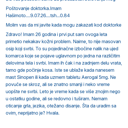
Poštovanje doktorka.Imam
Hašimoto....9.07.26....tsh...0.84
Molim vas da mi javite kada mogu zakazati kod doktorke
Zdravo! Imam 26 godina i prvi put sam ovoga leta
primetio nekakav kožni problem. Naime, to nije masovan
osip koji svrbi. To su pojedinačne izbočine nalik na ujed
komarca koje se pojave uglavnom po jedna na različitim
delovima tela i svrbi. Imam ih čak i na zadnjem delu vrata,
tamo gde počinje kosa. Iste se ublaže kada nanesem
mast Sinopen ili kada uzmem tabletu Aerogal 5mg. Ne
povuče se skroz, ali se znatno smanji i neko vreme
uopšte ne svrbi. Leto je vreme kada se više znojim nego
u ostatku godine, ali se redovno i tuširam. Nemam
oticanje grla, jezika, otežano disanje. Šta da uradim sa
ovim, neprijatno je? Hvala.