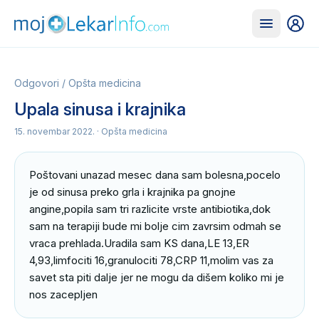
Odgovori
/
Opšta medicina
Upala sinusa i krajnika
15. novembar 2022.
· Opšta medicina
Poštovani unazad mesec dana sam bolesna,pocelo 
je od sinusa preko grla i krajnika pa gnojne 
angine,popila sam tri razlicite vrste antibiotika,dok 
sam na terapiji bude mi bolje cim zavrsim odmah se 
vraca prehlada.Uradila sam KS dana,LE 13,ER 
4,93,limfociti 16,granulociti 78,CRP 11,molim vas za 
savet sta piti dalje jer ne mogu da dišem koliko mi je 
nos zacepljen