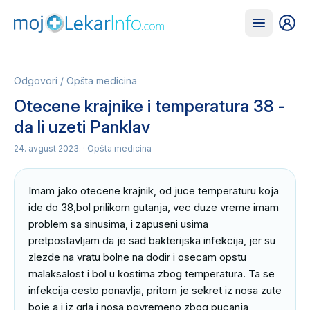
Odgovori
/
Opšta medicina
Otecene krajnike i temperatura 38 -
da li uzeti Panklav
24. avgust 2023.
· Opšta medicina
Imam jako otecene krajnik, od juce temperaturu koja 
ide do 38,bol prilikom gutanja, vec duze vreme imam 
problem sa sinusima, i zapuseni usima 
pretpostavljam da je sad bakterijska infekcija, jer su 
zlezde na vratu bolne na dodir i osecam opstu 
malaksalost i bol u kostima zbog temperatura. Ta se 
infekcija cesto ponavlja, pritom je sekret iz nosa zute 
boje a i iz grla i nosa povremeno zbog pucanja 