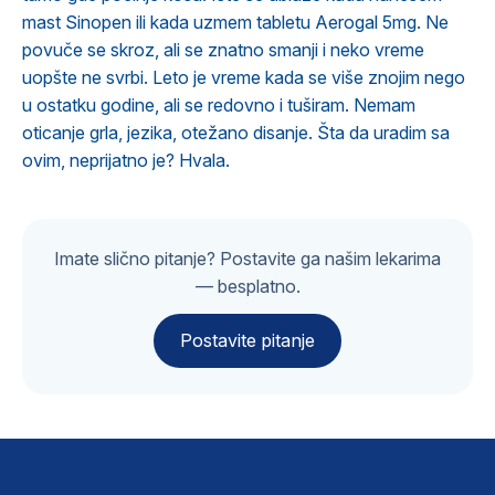
mast Sinopen ili kada uzmem tabletu Aerogal 5mg. Ne
povuče se skroz, ali se znatno smanji i neko vreme
uopšte ne svrbi. Leto je vreme kada se više znojim nego
u ostatku godine, ali se redovno i tuširam. Nemam
oticanje grla, jezika, otežano disanje. Šta da uradim sa
ovim, neprijatno je? Hvala.
Imate slično pitanje? Postavite ga našim lekarima
— besplatno.
Postavite pitanje