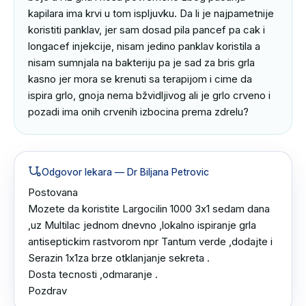
kapilara ima krvi u tom ispljuvku. Da li je najpametnije 
koristiti panklav, jer sam dosad pila pancef pa cak i 
longacef injekcije, nisam jedino panklav koristila a 
nisam sumnjala na bakteriju pa je sad za bris grla 
kasno jer mora se krenuti sa terapijom i cime da 
ispira grlo, gnoja nema bžvidljivog ali je grlo crveno i 
pozadi ima onih crvenih izbocina prema zdrelu?
Odgovor lekara
— Dr Biljana Petrovic
Postovana 

Mozete da koristite Largocilin 1000 3x1 sedam dana 
,uz Multilac jednom dnevno ,lokalno ispiranje grla 
antiseptickim rastvorom npr Tantum verde ,dodajte i 
Serazin 1x1za brze otklanjanje sekreta .

Dosta tecnosti ,odmaranje .

Pozdrav