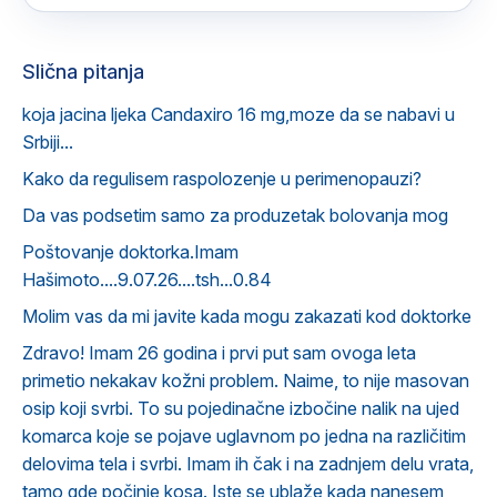
Slična pitanja
koja jacina ljeka Candaxiro 16 mg,moze da se nabavi u
Srbiji...
Kako da regulisem raspolozenje u perimenopauzi?
Da vas podsetim samo za produzetak bolovanja mog
Poštovanje doktorka.Imam
Hašimoto....9.07.26....tsh...0.84
Molim vas da mi javite kada mogu zakazati kod doktorke
Zdravo! Imam 26 godina i prvi put sam ovoga leta
primetio nekakav kožni problem. Naime, to nije masovan
osip koji svrbi. To su pojedinačne izbočine nalik na ujed
komarca koje se pojave uglavnom po jedna na različitim
delovima tela i svrbi. Imam ih čak i na zadnjem delu vrata,
tamo gde počinje kosa. Iste se ublaže kada nanesem