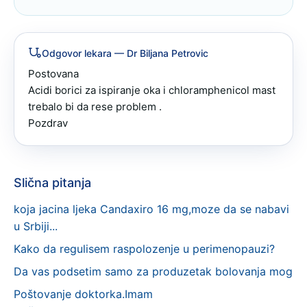
Odgovor lekara
— Dr Biljana Petrovic
Postovana 

Acidi borici za ispiranje oka i chloramphenicol mast 
trebalo bi da rese problem .

Pozdrav
Slična pitanja
koja jacina ljeka Candaxiro 16 mg,moze da se nabavi
u Srbiji...
Kako da regulisem raspolozenje u perimenopauzi?
Da vas podsetim samo za produzetak bolovanja mog
Poštovanje doktorka.Imam