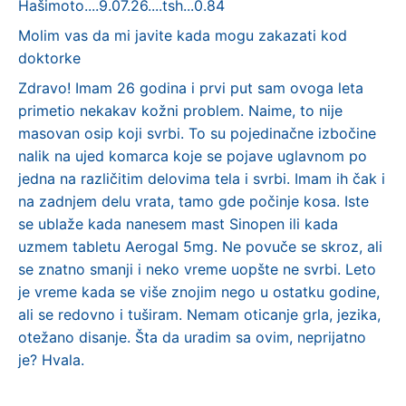
Hašimoto....9.07.26....tsh...0.84
Molim vas da mi javite kada mogu zakazati kod
doktorke
Zdravo! Imam 26 godina i prvi put sam ovoga leta
primetio nekakav kožni problem. Naime, to nije
masovan osip koji svrbi. To su pojedinačne izbočine
nalik na ujed komarca koje se pojave uglavnom po
jedna na različitim delovima tela i svrbi. Imam ih čak i
na zadnjem delu vrata, tamo gde počinje kosa. Iste
se ublaže kada nanesem mast Sinopen ili kada
uzmem tabletu Aerogal 5mg. Ne povuče se skroz, ali
se znatno smanji i neko vreme uopšte ne svrbi. Leto
je vreme kada se više znojim nego u ostatku godine,
ali se redovno i tuširam. Nemam oticanje grla, jezika,
otežano disanje. Šta da uradim sa ovim, neprijatno
je? Hvala.