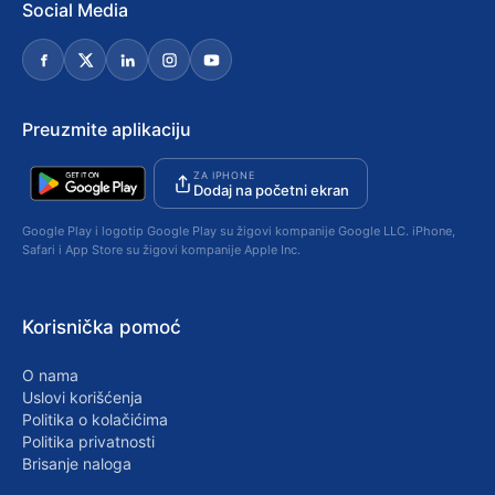
Social Media
Preuzmite aplikaciju
ZA IPHONE
Dodaj na početni ekran
Google Play i logotip Google Play su žigovi kompanije Google LLC. iPhone,
Safari i App Store su žigovi kompanije Apple Inc.
Korisnička pomoć
O nama
Uslovi korišćenja
Politika o kolačićima
Politika privatnosti
Brisanje naloga