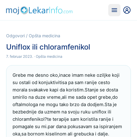
Odgovori
/
Opšta medicina
Uniflox ili chloramfenikol
7. februar 2023.
· Opšta medicina
Grebe me desno oko,inace imam neke oziljke koji 
su ostali od konjuktivitisa pa sam ranije cesto 
morala svakakve kapi da koristim.Stanje se dosta 
smirilo na duze vreme,ali me sada opet grebe,do 
oftalmologa ne mogu tako brzo da dodjem.Sta je 
bezbednije da uzmem na svoju ruku uniflox ili 
chloramfenikol?te terapije sam koristila ranije i 
pomagale su mi.par dana pokusavam sa ispiranjem 
oka,sa bornom kiselinom ali grebucka i dalje.