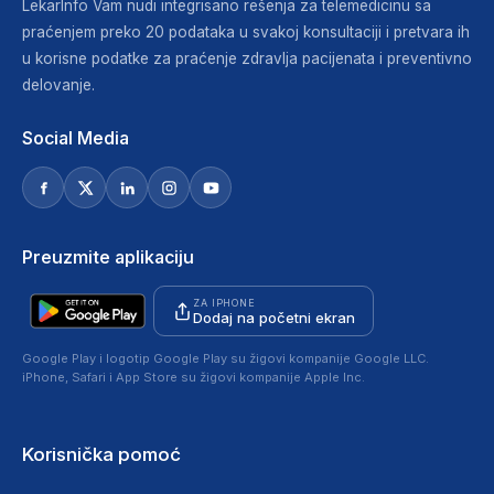
LekarInfo Vam nudi integrisano rešenja za telemedicinu sa
praćenjem preko 20 podataka u svakoj konsultaciji i pretvara ih
u korisne podatke za praćenje zdravlja pacijenata i preventivno
delovanje.
Social Media
Preuzmite aplikaciju
ZA IPHONE
Dodaj na početni ekran
Google Play i logotip Google Play su žigovi kompanije Google LLC.
iPhone, Safari i App Store su žigovi kompanije Apple Inc.
Korisnička pomoć