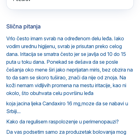
Slična pitanja
Vrlo često imam svrab na određenom delu leđa. Iako
vodim urednu higijenu, svrab je prisutan preko celog
dana. Iritacija se smatra često jer se javlja od 10 do 15
puta u toku dana. Ponekad se dešava da se posle
češanja oko mene širi jako neprijatan miris, bez obzira na
to da sam se skoro tuširao, znači da nije od znoja. Na
koži nemam vidljivih promena na mestu iritacije, kao ni
okolo, što obuhvata celu površinu leđa
koja jacina ljeka Candaxiro 16 mg,moze da se nabavi u
Srbiji...
Kako da regulisem raspolozenje u perimenopauzi?
Da vas podsetim samo za produzetak bolovanja mog