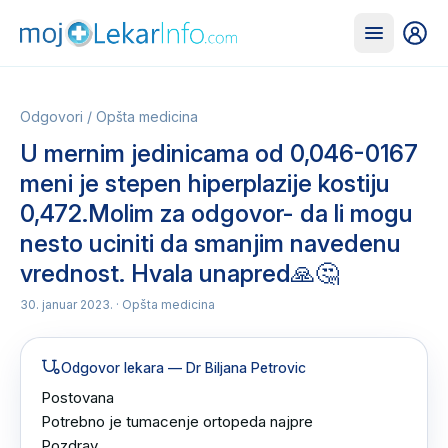
Odgovori
/
Opšta medicina
U mernim jedinicama od 0,046-0167
meni je stepen hiperplazije kostiju
0,472.Molim za odgovor- da li mogu
nesto uciniti da smanjim navedenu
vrednost. Hvala unapred🙏🤔
30. januar 2023.
· Opšta medicina
Odgovor lekara
— Dr Biljana Petrovic
Postovana 

Potrebno je tumacenje ortopeda najpre 

Pozdrav