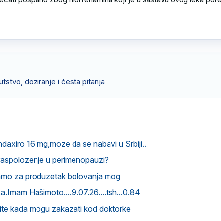
tstvo, doziranje i česta pitanja
ndaxiro 16 mg,moze da se nabavi u Srbiji...
raspolozenje u perimenopauzi?
amo za produzetak bolovanja mog
.Imam Hašimoto....9.07.26....tsh...0.84
vite kada mogu zakazati kod doktorke