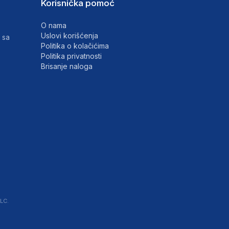
Korisnička pomoć
O nama
Uslovi korišćenja
 sa
Politika o kolačićima
Politika privatnosti
Brisanje naloga
LC.