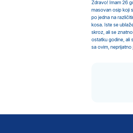
Zdravo! Imam 26 god
masovan osip koji 
po jedna na različit
kosa. Iste se ubla
skroz, ali se znatn
ostatku godine, ali
sa ovim, neprijatno 