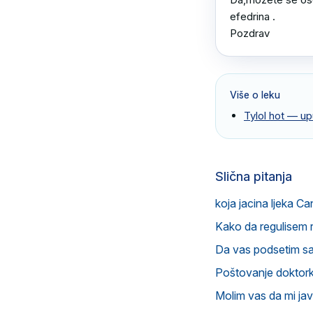
efedrina .

Pozdrav
Više o leku
Tylol hot
— upu
Slična pitanja
koja jacina ljeka Ca
Kako da regulisem 
Da vas podsetim s
Poštovanje doktorka
Molim vas da mi ja