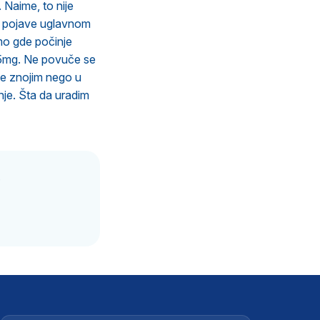
 Naime, to nije
se pojave uglavnom
amo gde počinje
 5mg. Ne povuče se
še znojim nego u
nje. Šta da uradim
.