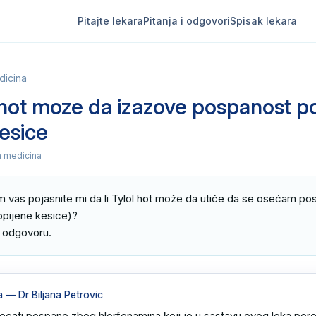
Pitajte lekara
Pitanja i odgovori
Spisak lekara
dicina
l hot moze da izazove pospanost p
esice
a medicina
m vas pojasnite mi da li Tylol hot može da utiče da se osećam po
ijene kesice)? 

 odgovoru.
a
— Dr Biljana Petrovic
cati pospano zbog hlorfenamina koji je u sastavu ovog leka pore