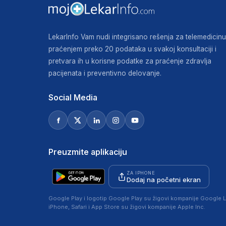
LekarInfo Vam nudi integrisano rešenja za telemedicinu
praćenjem preko 20 podataka u svakoj konsultaciji i
pretvara ih u korisne podatke za praćenje zdravlja
pacijenata i preventivno delovanje.
Social Media
Preuzmite aplikaciju
ZA IPHONE
Dodaj na početni ekran
Google Play i logotip Google Play su žigovi kompanije Google L
iPhone, Safari i App Store su žigovi kompanije Apple Inc.