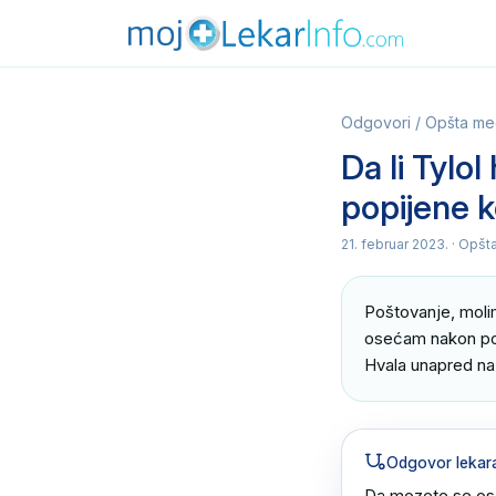
Odgovori
/
Opšta me
Da li Tylo
popijene k
21. februar 2023.
· Opšt
Poštovanje, moli
osećam nakon pop
Hvala unapred na
Odgovor lekar
Da,mozete se ose