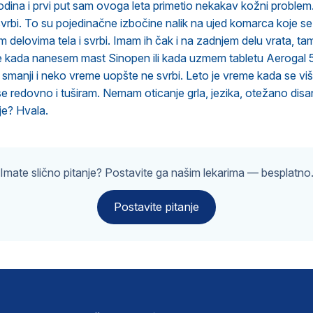
ina i prvi put sam ovoga leta primetio nekakav kožni problem.
svrbi. To su pojedinačne izbočine nalik na ujed komarca koje 
im delovima tela i svrbi. Imam ih čak i na zadnjem delu vrata, t
že kada nanesem mast Sinopen ili kada uzmem tabletu Aerogal
o smanji i neko vreme uopšte ne svrbi. Leto je vreme kada se vi
 se redovno i tuširam. Nemam oticanje grla, jezika, otežano disa
je? Hvala.
Imate slično pitanje? Postavite ga našim lekarima — besplatno
Postavite pitanje