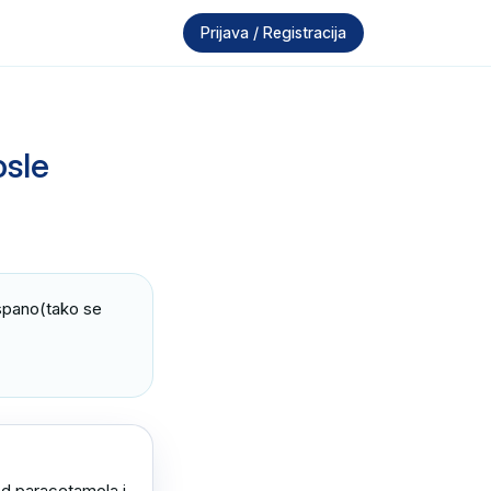
Prijava / Registracija
osle
spano(tako se 
d paracetamola i 