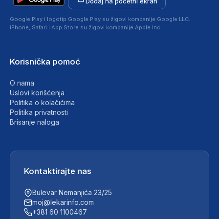
Dodaj na početni ekran
Google Play i logotip Google Play su žigovi kompanije Google LLC.
iPhone, Safari i App Store su žigovi kompanije Apple Inc.
Korisnička pomoć
O nama
Uslovi korišćenja
Politika o kolačićima
Politika privatnosti
Brisanje naloga
Kontaktirajte nas
Bulevar Nemanjića 23/25
moj@lekarinfo.com
+381 60 1100467