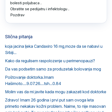
bolesti poljubaca .

Obratite se pedijatru i infektologu .

Pozdrav
Slična pitanja
koja jacina ljeka Candaxiro 16 mg,moze da se nabavi u
Srbiji...
Kako da regulisem raspolozenje u perimenopauzi?
Da vas podsetim samo za produzetak bolovanja mog
Poštovanje doktorka.Imam
Hašimoto....9.07.26....tsh...0.84
Molim vas da mi javite kada mogu zakazati kod doktorke
Zdravo! Imam 26 godina i prvi put sam ovoga leta
primetio nekakav kožni problem. Naime, to nije masovan