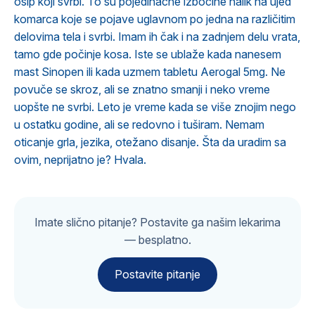
osip koji svrbi. To su pojedinačne izbočine nalik na ujed
komarca koje se pojave uglavnom po jedna na različitim
delovima tela i svrbi. Imam ih čak i na zadnjem delu vrata,
tamo gde počinje kosa. Iste se ublaže kada nanesem
mast Sinopen ili kada uzmem tabletu Aerogal 5mg. Ne
povuče se skroz, ali se znatno smanji i neko vreme
uopšte ne svrbi. Leto je vreme kada se više znojim nego
u ostatku godine, ali se redovno i tuširam. Nemam
oticanje grla, jezika, otežano disanje. Šta da uradim sa
ovim, neprijatno je? Hvala.
Imate slično pitanje? Postavite ga našim lekarima
— besplatno.
Postavite pitanje