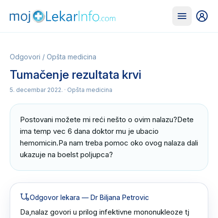
Odgovori
/
Opšta medicina
Tumačenje rezultata krvi
5. decembar 2022.
· Opšta medicina
Postovani možete mi reći nešto o ovim nalazu?Dete 
ima temp vec 6 dana doktor mu je ubacio 
hemomicin.Pa nam treba pomoc oko ovog nalaza dali 
ukazuje na boelst poljupca?
Odgovor lekara
— Dr Biljana Petrovic
Da,nalaz govori u prilog infektivne mononukleoze tj 