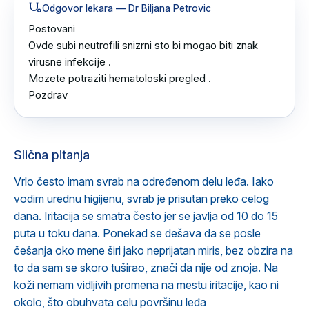
Odgovor lekara
— Dr Biljana Petrovic
Postovani 

Ovde subi neutrofili snizrni sto bi mogao biti znak 
virusne infekcije .

Mozete potraziti hematoloski pregled .

Pozdrav
Slična pitanja
Vrlo često imam svrab na određenom delu leđa. Iako
vodim urednu higijenu, svrab je prisutan preko celog
dana. Iritacija se smatra često jer se javlja od 10 do 15
puta u toku dana. Ponekad se dešava da se posle
češanja oko mene širi jako neprijatan miris, bez obzira na
to da sam se skoro tuširao, znači da nije od znoja. Na
koži nemam vidljivih promena na mestu iritacije, kao ni
okolo, što obuhvata celu površinu leđa