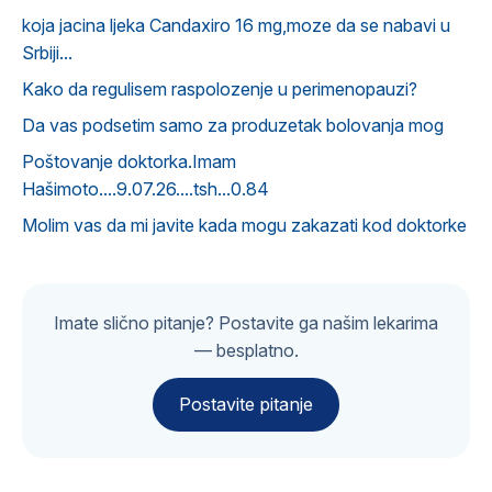
koja jacina ljeka Candaxiro 16 mg,moze da se nabavi u
Srbiji...
Kako da regulisem raspolozenje u perimenopauzi?
Da vas podsetim samo za produzetak bolovanja mog
Poštovanje doktorka.Imam
Hašimoto....9.07.26....tsh...0.84
Molim vas da mi javite kada mogu zakazati kod doktorke
Imate slično pitanje? Postavite ga našim lekarima
— besplatno.
Postavite pitanje