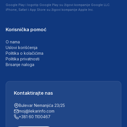
Google Play i logotip Google Play su žigovi kompanije Google LLC.
iPhone, Safari i App Store su žigovi kompanije Apple Inc.
Korisnička pomoć
O nama
Uslovi korišćenja
Politika o kolačićima
Politika privatnosti
Brisanje naloga
Kontaktirajte nas
Bulevar Nemanjića 23/25
moj@lekarinfo.com
+381 60 1100467