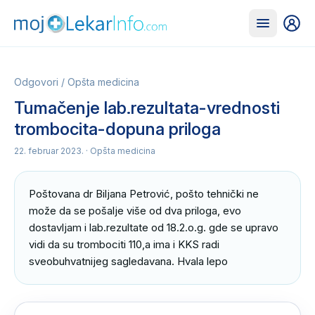
Odgovori
/
Opšta medicina
Tumačenje lab.rezultata-vrednosti
trombocita-dopuna priloga
22. februar 2023.
· Opšta medicina
Poštovana dr Biljana Petrović, pošto tehnički ne 
može da se pošalje više od dva priloga, evo 
dostavljam i lab.rezultate od 18.2.o.g. gde se upravo 
vidi da su trombociti 110,a ima i KKS radi 
sveobuhvatnijeg sagledavana. Hvala lepo