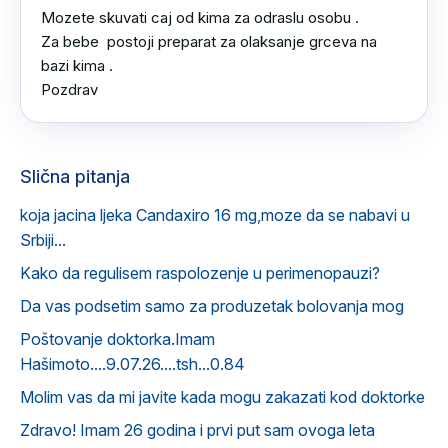
Mozete skuvati caj od kima za odraslu osobu .

Za bebe  postoji preparat za olaksanje grceva na 
bazi kima .

Pozdrav
Slična pitanja
koja jacina ljeka Candaxiro 16 mg,moze da se nabavi u
Srbiji...
Kako da regulisem raspolozenje u perimenopauzi?
Da vas podsetim samo za produzetak bolovanja mog
Poštovanje doktorka.Imam
Hašimoto....9.07.26....tsh...0.84
Molim vas da mi javite kada mogu zakazati kod doktorke
Zdravo! Imam 26 godina i prvi put sam ovoga leta