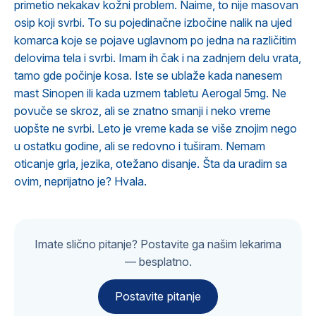
primetio nekakav kožni problem. Naime, to nije masovan
osip koji svrbi. To su pojedinačne izbočine nalik na ujed
komarca koje se pojave uglavnom po jedna na različitim
delovima tela i svrbi. Imam ih čak i na zadnjem delu vrata,
tamo gde počinje kosa. Iste se ublaže kada nanesem
mast Sinopen ili kada uzmem tabletu Aerogal 5mg. Ne
povuče se skroz, ali se znatno smanji i neko vreme
uopšte ne svrbi. Leto je vreme kada se više znojim nego
u ostatku godine, ali se redovno i tuširam. Nemam
oticanje grla, jezika, otežano disanje. Šta da uradim sa
ovim, neprijatno je? Hvala.
Imate slično pitanje? Postavite ga našim lekarima
— besplatno.
Postavite pitanje