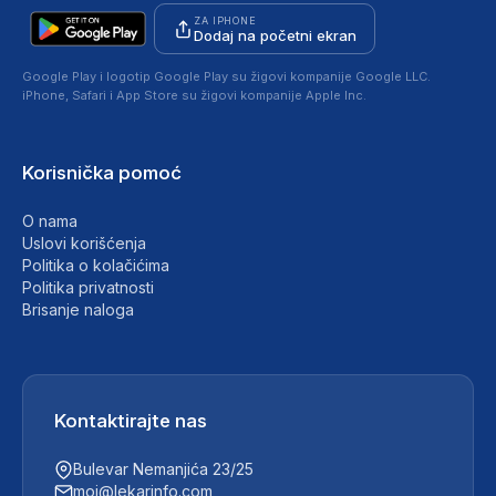
ZA IPHONE
Dodaj na početni ekran
Google Play i logotip Google Play su žigovi kompanije Google LLC.
iPhone, Safari i App Store su žigovi kompanije Apple Inc.
Korisnička pomoć
O nama
Uslovi korišćenja
Politika o kolačićima
Politika privatnosti
Brisanje naloga
Kontaktirajte nas
Bulevar Nemanjića 23/25
moj@lekarinfo.com