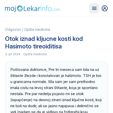
Odgovori
/
Opšta medicina
Otok iznad kljucne kosti kod
Hasimoto tireoiditisa
3. jul 2024.
· Opšta medicina
Poštovana doktorice, Pre tri meseca sam bila na uz 
štitaste žlezde i konstatovan je hašimoto. TSH je bio 
u granicama normale. Išla sam jer sam prethodno 
imala cistu na levoj strani štitaste, koja je spontano 
nestala. Pre par nedelja pojavio mi se otok 
(ispupčenje) na desnoj strani iznad ključne kosti, koji 
ne boli na dodir, ali se jasno napipava i delimično se 
vidi (nadam se da je vidljivo na fotlgrafiji koju 