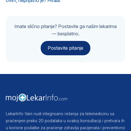
ovim, neprijatno je? Hvala.
Imate slično pitanje? Postavite ga našim lekarima
— besplatno.
Postavite pitanje
LekarInfo Vam nudi integrisano rešenja za telemedicinu sa
praćenjem preko 20 podataka u svakoj konsultaciji i pretvara ih
u korisne podatke za praćenje zdravlja pacijenata i preventivno