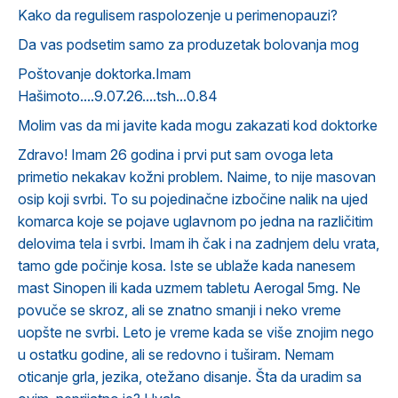
Kako da regulisem raspolozenje u perimenopauzi?
Da vas podsetim samo za produzetak bolovanja mog
Poštovanje doktorka.Imam
Hašimoto....9.07.26....tsh...0.84
Molim vas da mi javite kada mogu zakazati kod doktorke
Zdravo! Imam 26 godina i prvi put sam ovoga leta
primetio nekakav kožni problem. Naime, to nije masovan
osip koji svrbi. To su pojedinačne izbočine nalik na ujed
komarca koje se pojave uglavnom po jedna na različitim
delovima tela i svrbi. Imam ih čak i na zadnjem delu vrata,
tamo gde počinje kosa. Iste se ublaže kada nanesem
mast Sinopen ili kada uzmem tabletu Aerogal 5mg. Ne
povuče se skroz, ali se znatno smanji i neko vreme
uopšte ne svrbi. Leto je vreme kada se više znojim nego
u ostatku godine, ali se redovno i tuširam. Nemam
oticanje grla, jezika, otežano disanje. Šta da uradim sa