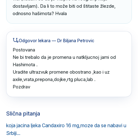
dostavljam). Da li to može biti od štitaste žlezde, 
odnosno hašimota? Hvala
Odgovor lekara
— Dr Biljana Petrovic
Postovana 

Ne bi trebalo da je promena u natkljucnoj jami od 
Hashimota .

Uradite ultrazvuk promene obostrano ,kao i uz 
axile,vrata,prepona,dojke,rtg pluca,lab .

Pozdrav
Slična pitanja
koja jacina ljeka Candaxiro 16 mg,moze da se nabavi u
Srbiji...