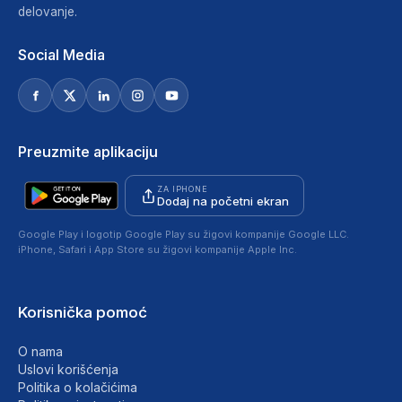
delovanje.
Social Media
Preuzmite aplikaciju
ZA IPHONE
Dodaj na početni ekran
Google Play i logotip Google Play su žigovi kompanije Google LLC.
iPhone, Safari i App Store su žigovi kompanije Apple Inc.
Korisnička pomoć
O nama
Uslovi korišćenja
Politika o kolačićima