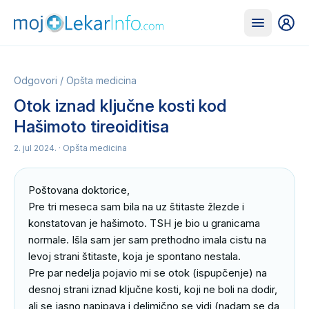
Odgovori
/
Opšta medicina
Otok iznad ključne kosti kod
Hašimoto tireoiditisa
2. jul 2024.
· Opšta medicina
Poštovana doktorice,

Pre tri meseca sam bila na uz štitaste žlezde i 
konstatovan je hašimoto. TSH je bio u granicama 
normale. Išla sam jer sam prethodno imala cistu na 
levoj strani štitaste, koja je spontano nestala.

Pre par nedelja pojavio mi se otok (ispupčenje) na 
desnoj strani iznad ključne kosti, koji ne boli na dodir, 
ali se jasno napipava i delimično se vidi (nadam se da 