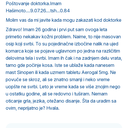
Poštovanje doktorka.Imam
Hašimoto....9.07.26....tsh...0.84
Molim vas da mi javite kada mogu zakazati kod doktorke
Zdravo! Imam 26 godina i prvi put sam ovoga leta
primetio nekakav kožni problem. Naime, to nije masovan
osip koji svrbi. To su pojedinačne izbočine nalik na ujed
komarca koje se pojave uglavnom po jedna na različitim
delovima tela i svrbi. Imam ih čak i na zadnjem delu vrata,
tamo gde počinje kosa. Iste se ublaže kada nanesem
mast Sinopen ili kada uzmem tabletu Aerogal 5mg. Ne
povuče se skroz, ali se znatno smanji i neko vreme
uopšte ne svrbi. Leto je vreme kada se više znojim nego
u ostatku godine, ali se redovno i tuširam. Nemam
oticanje grla, jezika, otežano disanje. Šta da uradim sa
ovim, neprijatno je? Hvala.