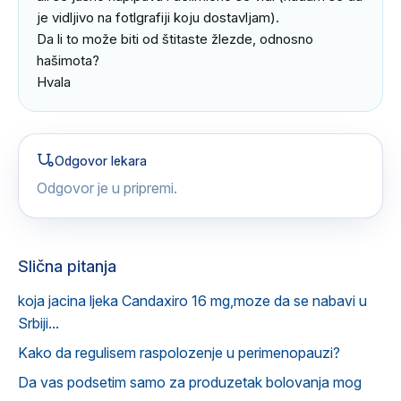
je vidljivo na fotlgrafiji koju dostavljam).

Da li to može biti od štitaste žlezde, odnosno 
hašimota?

Hvala
Odgovor lekara
Odgovor je u pripremi.
Slična pitanja
koja jacina ljeka Candaxiro 16 mg,moze da se nabavi u
Srbiji...
Kako da regulisem raspolozenje u perimenopauzi?
Da vas podsetim samo za produzetak bolovanja mog