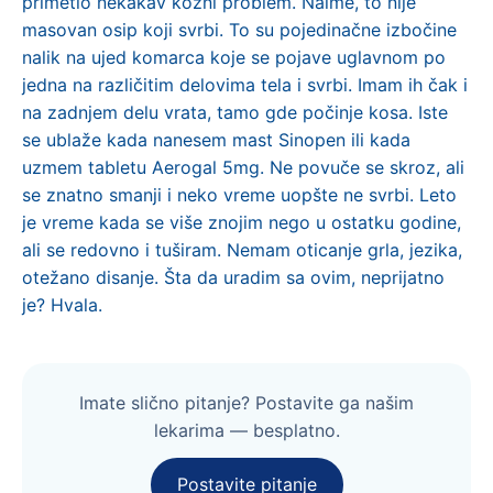
primetio nekakav kožni problem. Naime, to nije
masovan osip koji svrbi. To su pojedinačne izbočine
nalik na ujed komarca koje se pojave uglavnom po
jedna na različitim delovima tela i svrbi. Imam ih čak i
na zadnjem delu vrata, tamo gde počinje kosa. Iste
se ublaže kada nanesem mast Sinopen ili kada
uzmem tabletu Aerogal 5mg. Ne povuče se skroz, ali
se znatno smanji i neko vreme uopšte ne svrbi. Leto
je vreme kada se više znojim nego u ostatku godine,
ali se redovno i tuširam. Nemam oticanje grla, jezika,
otežano disanje. Šta da uradim sa ovim, neprijatno
je? Hvala.
Imate slično pitanje? Postavite ga našim
lekarima — besplatno.
Postavite pitanje