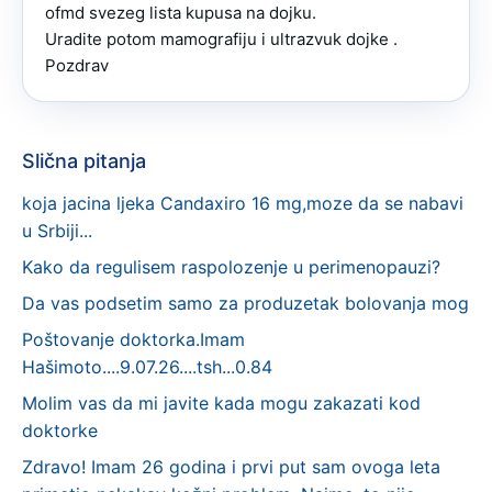
ofmd svezeg lista kupusa na dojku.

Uradite potom mamografiju i ultrazvuk dojke .

Pozdrav
Slična pitanja
koja jacina ljeka Candaxiro 16 mg,moze da se nabavi
u Srbiji...
Kako da regulisem raspolozenje u perimenopauzi?
Da vas podsetim samo za produzetak bolovanja mog
Poštovanje doktorka.Imam
Hašimoto....9.07.26....tsh...0.84
Molim vas da mi javite kada mogu zakazati kod
doktorke
Zdravo! Imam 26 godina i prvi put sam ovoga leta