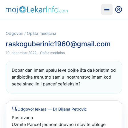
Odgovori
/
Opšta medicina
raskoguberinic1960@gmail.com
10. decembar 2022.
· Opšta medicina
Dobar dan imam upalu leve dojke šta da koristim od 
antibiotika trenutno sam u inostranstvo imam kod 
sebe sinacilin i pancef cefaleksin?
Odgovor lekara
— Dr Biljana Petrovic
Postovana 

Uzmite Pancef jednom dnevno i stavite obloge 