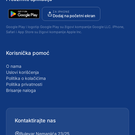
ZA IPHONE
Dodaj na početni ekran
Google Play i logotip Google Play su žigovi kompanije Google LLC. iPhone,
Safari i App Store su žigovi kompanije Apple Inc.
Korisnička pomoć
O nama
Uslovi korišćenja
Politika o kolačićima
Politika privatnosti
Brisanje naloga
Kontaktirajte nas
Bulevar Nemanjića 23/25