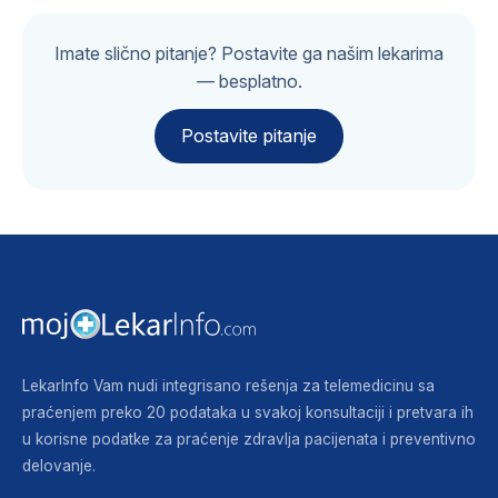
Imate slično pitanje? Postavite ga našim lekarima
— besplatno.
Postavite pitanje
LekarInfo Vam nudi integrisano rešenja za telemedicinu sa
praćenjem preko 20 podataka u svakoj konsultaciji i pretvara ih
u korisne podatke za praćenje zdravlja pacijenata i preventivno
delovanje.