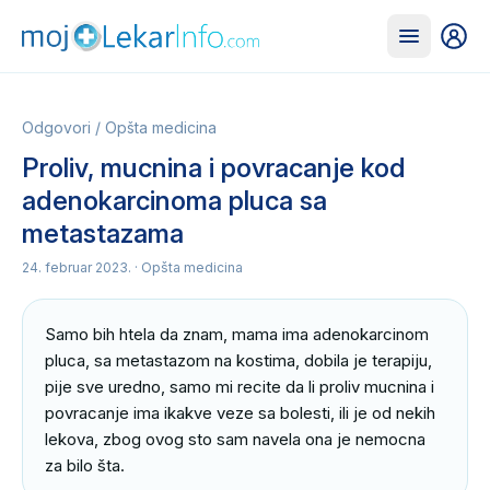
Odgovori
/
Opšta medicina
Proliv, mucnina i povracanje kod
adenokarcinoma pluca sa
metastazama
24. februar 2023.
· Opšta medicina
Samo bih htela da znam, mama ima adenokarcinom 
pluca, sa metastazom na kostima, dobila je terapiju, 
pije sve uredno, samo mi recite da li proliv mucnina i 
povracanje ima ikakve veze sa bolesti, ili je od nekih 
lekova, zbog ovog sto sam navela ona je nemocna 
za bilo šta.