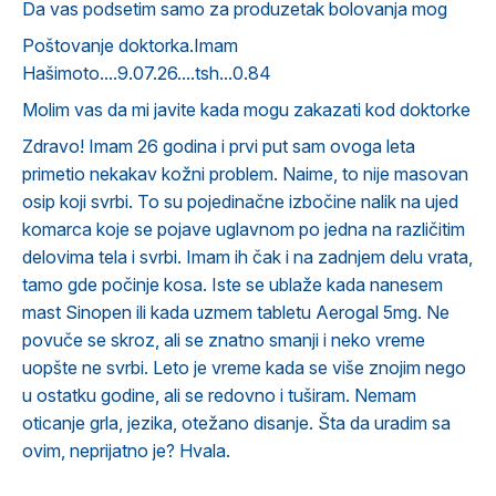
Da vas podsetim samo za produzetak bolovanja mog
Poštovanje doktorka.Imam
Hašimoto....9.07.26....tsh...0.84
Molim vas da mi javite kada mogu zakazati kod doktorke
Zdravo! Imam 26 godina i prvi put sam ovoga leta
primetio nekakav kožni problem. Naime, to nije masovan
osip koji svrbi. To su pojedinačne izbočine nalik na ujed
komarca koje se pojave uglavnom po jedna na različitim
delovima tela i svrbi. Imam ih čak i na zadnjem delu vrata,
tamo gde počinje kosa. Iste se ublaže kada nanesem
mast Sinopen ili kada uzmem tabletu Aerogal 5mg. Ne
povuče se skroz, ali se znatno smanji i neko vreme
uopšte ne svrbi. Leto je vreme kada se više znojim nego
u ostatku godine, ali se redovno i tuširam. Nemam
oticanje grla, jezika, otežano disanje. Šta da uradim sa
ovim, neprijatno je? Hvala.