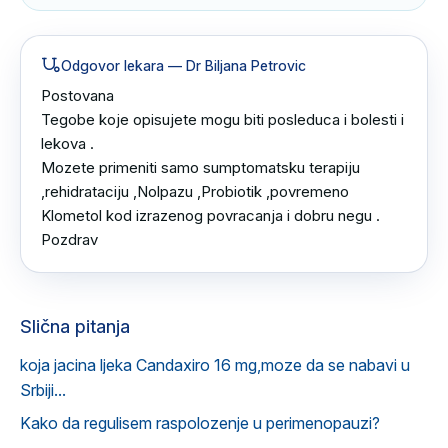
Odgovor lekara
— Dr Biljana Petrovic
Postovana 

Tegobe koje opisujete mogu biti posleduca i bolesti i 
lekova .

Mozete primeniti samo sumptomatsku terapiju 
,rehidrataciju ,Nolpazu ,Probiotik ,povremeno 
Klometol kod izrazenog povracanja i dobru negu .

Pozdrav
Slična pitanja
koja jacina ljeka Candaxiro 16 mg,moze da se nabavi u
Srbiji...
Kako da regulisem raspolozenje u perimenopauzi?