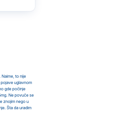
 Naime, to nije
se pojave uglavnom
amo gde počinje
 5mg. Ne povuče se
še znojim nego u
nje. Šta da uradim