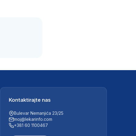
.
Kontaktirajte nas
Bulevar Nemanjića 23/25
moj@lekarinfo.com
+381 60 1100467