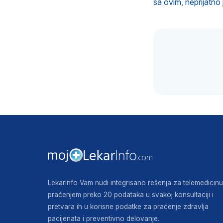
sa ovim, neprijatno 
LekarInfo Vam nudi integrisano rešenja za telemedicinu
praćenjem preko 20 podataka u svakoj konsultaciji i
pretvara ih u korisne podatke za praćenje zdravlja
pacijenata i preventivno delovanje.