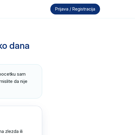
Prijava / Registracija
iko dana
upocetku sam 
slite da nije 
 zlezda ili 