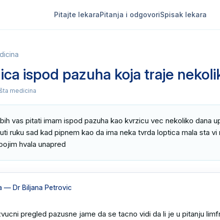
Pitajte lekara
Pitanja i odgovori
Spisak lekara
dicina
ica ispod pazuha koja traje nekol
šta medicina
 bih vas pitati imam ispod pazuha kao kvrzicu vec nekoliko dana 
ti ruku sad kad pipnem kao da ima neka tvrda loptica mala sta vi mi
 bojim hvala unapred
a
— Dr Biljana Petrovic
vucni pregled pazusne jame da se tacno vidi da li je u pitanju limfna