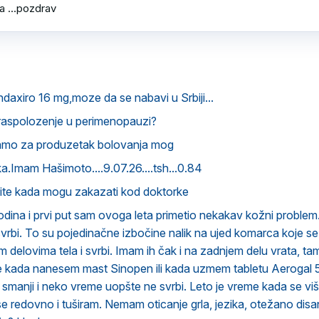
a ...pozdrav
ndaxiro 16 mg,moze da se nabavi u Srbiji...
raspolozenje u perimenopauzi?
amo za produzetak bolovanja mog
.Imam Hašimoto....9.07.26....tsh...0.84
vite kada mogu zakazati kod doktorke
ina i prvi put sam ovoga leta primetio nekakav kožni problem.
svrbi. To su pojedinačne izbočine nalik na ujed komarca koje 
im delovima tela i svrbi. Imam ih čak i na zadnjem delu vrata, t
že kada nanesem mast Sinopen ili kada uzmem tabletu Aerogal
o smanji i neko vreme uopšte ne svrbi. Leto je vreme kada se vi
 se redovno i tuširam. Nemam oticanje grla, jezika, otežano disa