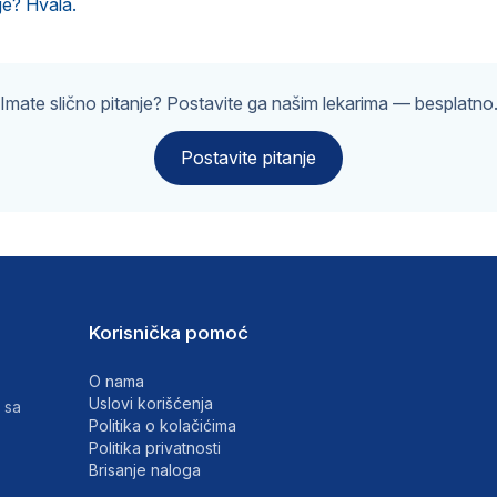
je? Hvala.
Imate slično pitanje? Postavite ga našim lekarima — besplatno
Postavite pitanje
Korisnička pomoć
O nama
Uslovi korišćenja
 sa
Politika o kolačićima
Politika privatnosti
Brisanje naloga