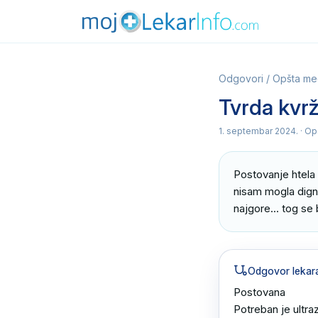
Odgovori
/
Opšta me
Tvrda kvrž
1. septembar 2024.
· Op
Postovanje htela
nisam mogla dignu
najgore... tog se
Odgovor lekar
Postovana 

Potreban je ultraz