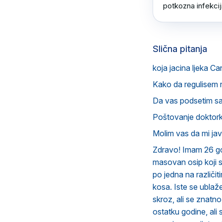
potkozna infekcij
Slična pitanja
koja jacina ljeka Ca
Kako da regulisem 
Da vas podsetim s
Poštovanje doktorka
Molim vas da mi ja
Zdravo! Imam 26 god
masovan osip koji 
po jedna na različit
kosa. Iste se ubla
skroz, ali se znatn
ostatku godine, ali