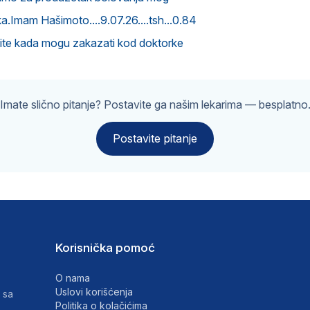
.Imam Hašimoto....9.07.26....tsh...0.84
vite kada mogu zakazati kod doktorke
Imate slično pitanje? Postavite ga našim lekarima — besplatno
Postavite pitanje
Korisnička pomoć
O nama
Uslovi korišćenja
 sa
Politika o kolačićima