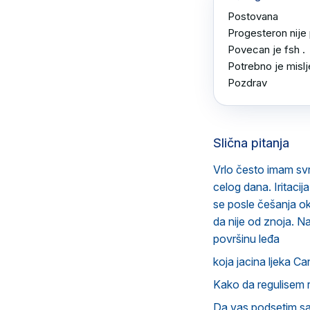
Postovana 

Progesteron nije 
Povecan je fsh .

Potrebno je mislj
Pozdrav
Slična pitanja
Vrlo često imam svr
celog dana. Iritaci
se posle češanja ok
da nije od znoja. N
površinu leđa
koja jacina ljeka Ca
Kako da regulisem 
Da vas podsetim s