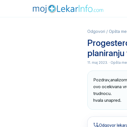
Odgovori
/
Opšta me
Progester
planiranju
11. maj 2023.
· Opšta me
Pozdrav,analizom 
ovo ocekivana vre
trudnocu.

hvala unapred.
Odgovor lekar