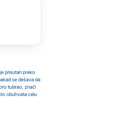
je prisutan preko
Ponekad se dešava da
oro tuširao, znači
 što obuhvata celu