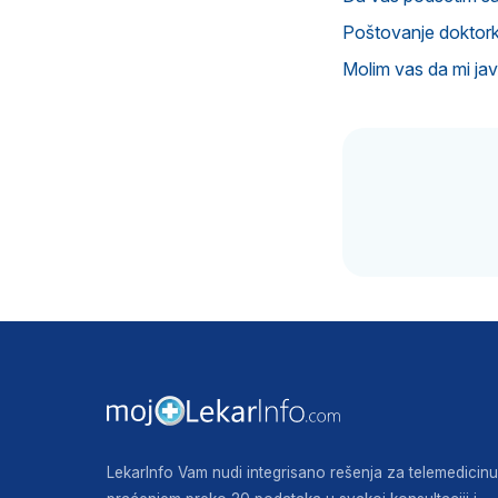
Poštovanje doktorka
Molim vas da mi ja
LekarInfo Vam nudi integrisano rešenja za telemedicinu