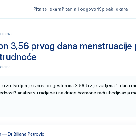
Pitajte lekara
Pitanja i odgovori
Spisak lekara
dicina
on 3,56 prvog dana menstruacije 
 trudnoće
dicina
krvi utvrdjen je iznos progesterona 3.56 krv je vadjena 1. dana ment
dnost? analize su radjene i na druge hormone radi utvrdjivanja m
a
— Dr Biljana Petrovic