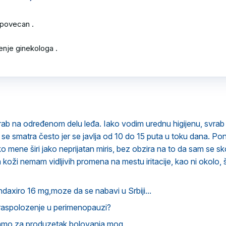
povecan .

enje ginekologa .

ab na određenom delu leđa. Iako vodim urednu higijenu, svrab 
ja se smatra često jer se javlja od 10 do 15 puta u toku dana. 
o mene širi jako neprijatan miris, bez obzira na to da sam se sk
a koži nemam vidljivih promena na mestu iritacije, kao ni okolo,
ndaxiro 16 mg,moze da se nabavi u Srbiji...
raspolozenje u perimenopauzi?
amo za produzetak bolovanja mog