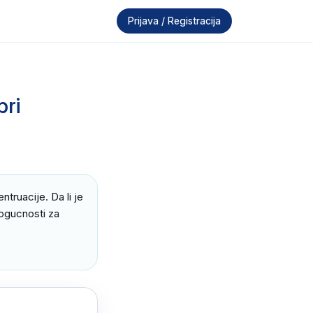
Prijava / Registracija
pri
ruacije. Da li je 
ogucnosti za 