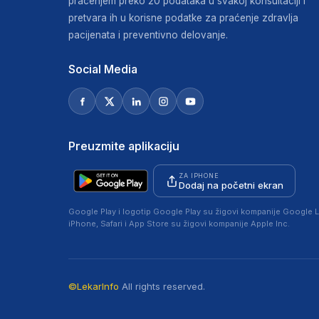
praćenjem preko 20 podataka u svakoj konsultaciji i
pretvara ih u korisne podatke za praćenje zdravlja
pacijenata i preventivno delovanje.
Social Media
Preuzmite aplikaciju
ZA IPHONE
Dodaj na početni ekran
Google Play i logotip Google Play su žigovi kompanije Google L
iPhone, Safari i App Store su žigovi kompanije Apple Inc.
©LekarInfo
All rights reserved.