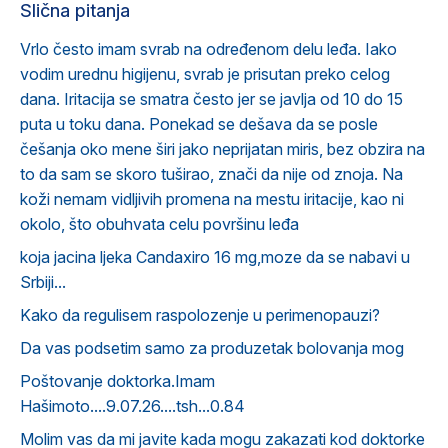
Slična pitanja
Vrlo često imam svrab na određenom delu leđa. Iako
vodim urednu higijenu, svrab je prisutan preko celog
dana. Iritacija se smatra često jer se javlja od 10 do 15
puta u toku dana. Ponekad se dešava da se posle
češanja oko mene širi jako neprijatan miris, bez obzira na
to da sam se skoro tuširao, znači da nije od znoja. Na
koži nemam vidljivih promena na mestu iritacije, kao ni
okolo, što obuhvata celu površinu leđa
koja jacina ljeka Candaxiro 16 mg,moze da se nabavi u
Srbiji...
Kako da regulisem raspolozenje u perimenopauzi?
Da vas podsetim samo za produzetak bolovanja mog
Poštovanje doktorka.Imam
Hašimoto....9.07.26....tsh...0.84
Molim vas da mi javite kada mogu zakazati kod doktorke