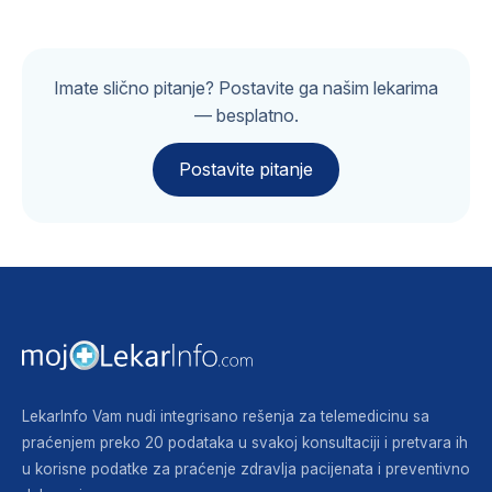
Imate slično pitanje? Postavite ga našim lekarima
— besplatno.
Postavite pitanje
LekarInfo Vam nudi integrisano rešenja za telemedicinu sa
praćenjem preko 20 podataka u svakoj konsultaciji i pretvara ih
u korisne podatke za praćenje zdravlja pacijenata i preventivno