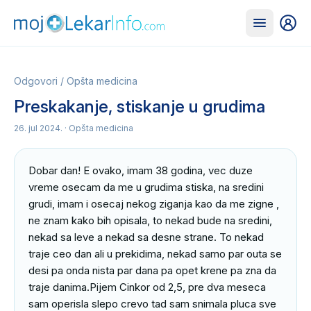
Odgovori
/
Opšta medicina
Preskakanje, stiskanje u grudima
26. jul 2024.
· Opšta medicina
Dobar dan! E ovako, imam 38 godina, vec duze 
vreme osecam da me u grudima stiska, na sredini 
grudi, imam i osecaj nekog ziganja kao da me zigne , 
ne znam kako bih opisala, to nekad bude na sredini, 
nekad sa leve a nekad sa desne strane. To nekad 
traje ceo dan ali u prekidima, nekad samo par outa se 
desi pa onda nista par dana pa opet krene pa zna da 
traje danima.Pijem Cinkor od 2,5, pre dva meseca 
sam operisla slepo crevo tad sam snimala pluca sve 