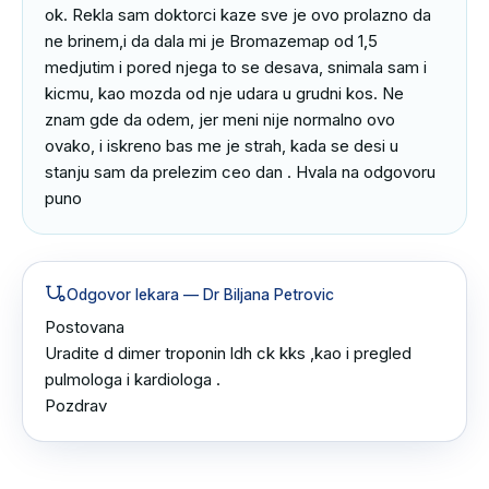
ok. Rekla sam doktorci kaze sve je ovo prolazno da 
ne brinem,i da dala mi je Bromazemap od 1,5 
medjutim i pored njega to se desava, snimala sam i 
kicmu, kao mozda od nje udara u grudni kos. Ne 
znam gde da odem, jer meni nije normalno ovo 
ovako, i iskreno bas me je strah, kada se desi u 
stanju sam da prelezim ceo dan . Hvala na odgovoru 
puno
Odgovor lekara
— Dr Biljana Petrovic
Postovana

Uradite d dimer troponin ldh ck kks ,kao i pregled 
pulmologa i kardiologa .

Pozdrav