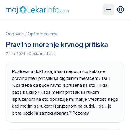
Odgovori
/
Opšta medicina
Pravilno merenje krvnog pritiska
7. maj 2024.
· Opšta medicina
Postovana doktorka, imam nedoumicu kako se 
pravilno meri pritisak sa digitalnim meracem? Da li 
ruka treba da bude ravno ispruzena na sto , ili da 
pada na krilo? Kada merim pritisak sa rukom 
ispruzenom na sto pokazuje mi manje vrednosti nego 
kad merim sa rukom ispruzenom na butini. I da li je 
bitna pozicija samog aparata? Pozdrav