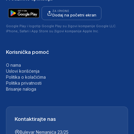
ZA IPHONE
Dodaj na početni ekran
Google Play i logotip Google Play su žigovi kompanije Google LLC.
iPhone, Safari i App Store su žigovi kompanije Apple Inc.
Korisnička pomoć
O nama
Uslovi korišćenja
Politika o kolačićima
Politika privatnosti
Brisanje naloga
Kontaktirajte nas
Bulevar Nemanjića 23/25