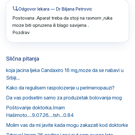
Odgovor lekara
— Dr Biljana Petrovic
Postovana .Aparat treba da stoji na ravnom ,ruka 
moze biti opruzena ili blago savijena .

Pozdrav
Slična pitanja
koja jacina ljeka Candaxiro 16 mg,moze da se nabavi u
Srbiji...
Kako da regulisem raspolozenje u perimenopauzi?
Da vas podsetim samo za produzetak bolovanja mog
Poštovanje doktorka.Imam
Hašimoto....9.07.26....tsh...0.84
Molim vas da mi javite kada mogu zakazati kod doktorke