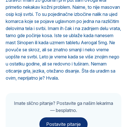
Zdravo! Imam 26 godina i prvi put sam ovoga leta
primetio nekakav kožni problem. Naime, to nije masovan
osip koji svrbi. To su pojedinačne izbočine nalik na ujed
komarca koje se pojave uglavnom po jedna na različitim
delovima tela i svrbi. Imam ih čak i na zadnjem delu vrata,
tamo gde počinje kosa. Iste se ublaže kada nanesem
mast Sinopen ili kada uzmem tabletu Aerogal 5mg. Ne
povuče se skroz, ali se znatno smanji i neko vreme
uopšte ne svrbi. Leto je vreme kada se više znojim nego
u ostatku godine, ali se redovno i tuširam. Nemam
oticanje grla, jezika, otežano disanje. Šta da uradim sa
ovim, neprijatno je? Hvala.
Imate slično pitanje? Postavite ga našim lekarima
— besplatno.
Postavite pitanje