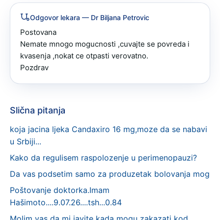
Odgovor lekara
— Dr Biljana Petrovic
Postovana 

Nemate mnogo mogucnosti ,cuvajte se povreda i 
kvasenja ,nokat ce otpasti verovatno.

Pozdrav
Slična pitanja
koja jacina ljeka Candaxiro 16 mg,moze da se nabavi
u Srbiji...
Kako da regulisem raspolozenje u perimenopauzi?
Da vas podsetim samo za produzetak bolovanja mog
Poštovanje doktorka.Imam
Hašimoto....9.07.26....tsh...0.84
Molim vas da mi javite kada mogu zakazati kod