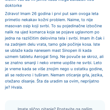
doktorke
Zdravo! Imam 26 godina i prvi put sam ovoga leta
primetio nekakav kožni problem. Naime, to nije
masovan osip koji svrbi. To su pojedinačne izbočine
nalik na ujed komarca koje se pojave uglavnom po
jedna na različitim delovima tela i svrbi. Imam ih čak i
na zadnjem delu vrata, tamo gde počinje kosa. Iste
se ublaže kada nanesem mast Sinopen ili kada
uzmem tabletu Aerogal 5mg. Ne povuče se skroz, ali
se znatno smanji i neko vreme uopšte ne svrbi. Leto
je vreme kada se više znojim nego u ostatku godine,
ali se redovno i tuširam. Nemam oticanje grla, jezika,
otežano disanje. Šta da uradim sa ovim, neprijatno
je? Hvala.
Imate slično pitanje? Postavite ga našim