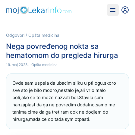
Odgovori
/
Opšta medicina
Nega povređenog nokta sa
hematomom do pregleda hirurga
19. maj 2023.
· Opšta medicina
Ovde sam uspela da ubacim sliku u ptilogu.skoro 
sve sto je bilo modro,nestalo je,ali vrlo malo 
boli,ako se to moze nazvati bol.Stavila sam 
hanzaplast da ga ne povredim dodatno.samo me 
tanima cime da ga tretiram dok ne dodjem do 
hirurga,mada ce do tada sym otpasti.