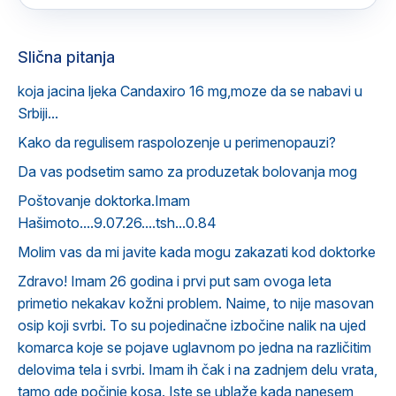
Slična pitanja
koja jacina ljeka Candaxiro 16 mg,moze da se nabavi u
Srbiji...
Kako da regulisem raspolozenje u perimenopauzi?
Da vas podsetim samo za produzetak bolovanja mog
Poštovanje doktorka.Imam
Hašimoto....9.07.26....tsh...0.84
Molim vas da mi javite kada mogu zakazati kod doktorke
Zdravo! Imam 26 godina i prvi put sam ovoga leta
primetio nekakav kožni problem. Naime, to nije masovan
osip koji svrbi. To su pojedinačne izbočine nalik na ujed
komarca koje se pojave uglavnom po jedna na različitim
delovima tela i svrbi. Imam ih čak i na zadnjem delu vrata,
tamo gde počinje kosa. Iste se ublaže kada nanesem