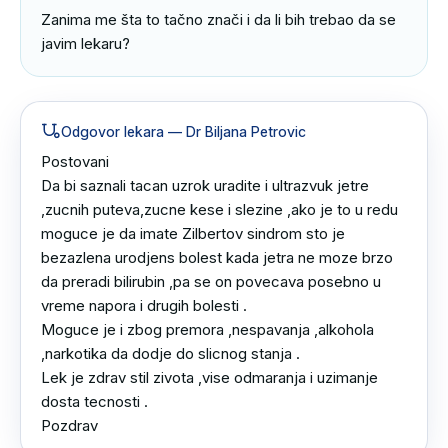
Zanima me šta to tačno znači i da li bih trebao da se 
javim lekaru?
Odgovor lekara
— Dr Biljana Petrovic
Postovani 

Da bi saznali tacan uzrok uradite i ultrazvuk jetre 
,zucnih puteva,zucne kese i slezine ,ako je to u redu 
moguce je da imate Zilbertov sindrom sto je 
bezazlena urodjens bolest kada jetra ne moze brzo 
da preradi bilirubin ,pa se on povecava posebno u 
vreme napora i drugih bolesti .

Moguce je i zbog premora ,nespavanja ,alkohola 
,narkotika da dodje do slicnog stanja .

Lek je zdrav stil zivota ,vise odmaranja i uzimanje 
dosta tecnosti .

Pozdrav