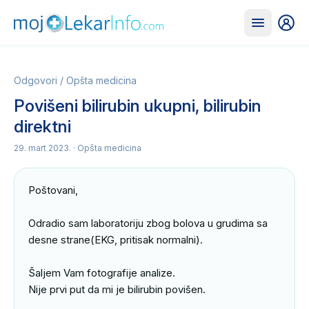
Odgovori
/
Opšta medicina
Povišeni bilirubin ukupni, bilirubin
direktni
29. mart 2023.
· Opšta medicina
Poštovani,

Odradio sam laboratoriju zbog bolova u grudima sa 
desne strane(EKG, pritisak normalni).

Šaljem Vam fotografije analize.

Nije prvi put da mi je bilirubin povišen.
