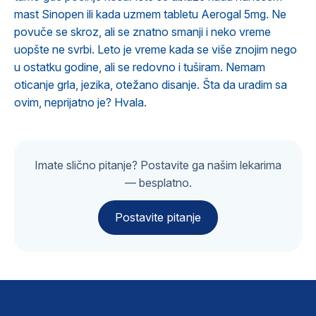
mast Sinopen ili kada uzmem tabletu Aerogal 5mg. Ne
povuče se skroz, ali se znatno smanji i neko vreme
uopšte ne svrbi. Leto je vreme kada se više znojim nego
u ostatku godine, ali se redovno i tuširam. Nemam
oticanje grla, jezika, otežano disanje. Šta da uradim sa
ovim, neprijatno je? Hvala.
Imate slično pitanje? Postavite ga našim lekarima
— besplatno.
Postavite pitanje