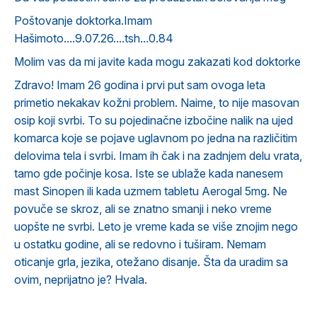
Poštovanje doktorka.Imam
Hašimoto....9.07.26....tsh...0.84
Molim vas da mi javite kada mogu zakazati kod doktorke
Zdravo! Imam 26 godina i prvi put sam ovoga leta
primetio nekakav kožni problem. Naime, to nije masovan
osip koji svrbi. To su pojedinačne izbočine nalik na ujed
komarca koje se pojave uglavnom po jedna na različitim
delovima tela i svrbi. Imam ih čak i na zadnjem delu vrata,
tamo gde počinje kosa. Iste se ublaže kada nanesem
mast Sinopen ili kada uzmem tabletu Aerogal 5mg. Ne
povuče se skroz, ali se znatno smanji i neko vreme
uopšte ne svrbi. Leto je vreme kada se više znojim nego
u ostatku godine, ali se redovno i tuširam. Nemam
oticanje grla, jezika, otežano disanje. Šta da uradim sa
ovim, neprijatno je? Hvala.