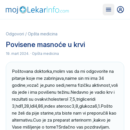
Odgovori
/
Opšta medicina
Povisene masnoće u krvi
19. mart 2024.
· Opšta medicina
Poštovana doktorka,molim vas da mi odgovorite na 
pitanje koje me zabrinjava,naime sin mi ima 34 
godine,vozač je,puno sedi,nema fizičku aktivnost,voli 
da jede i ima povišenu težinu.Nedavno je vadio krv i 
rezultati su ovakvi:holesterol 7,5,trigliceridi 
3,hdl1,28,ldl4,86,index aterosc3,8,glukoza6,1.Pošto 
ne želi da pije starine,sta biste nam vi preporučili kao 
alternativu.Cuo je za preparat arterinorm ,kakvo je 
Vase mišljenje o tome?Srdačno vas pozdravljam.