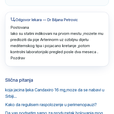
Odgovor lekara
— Dr Biljana Petrovic
Postovana 

Iako su statini indikovani na prvom mestu ,mozete mu 
predloziti da pije Arterinorm uz ozbiljnu dijetu 
meditemskog tipa i pojacano kretanje ,potom 
kontrolni laboratorijski pregled posle dva meseca .

Pozdrav
Slična pitanja
koja jacina ljeka Candaxiro 16 mg,moze da se nabavi u
Srbiji...
Kako da regulisem raspolozenje u perimenopauzi?
Da vas podsetim samo za produzetak bolovanja mog