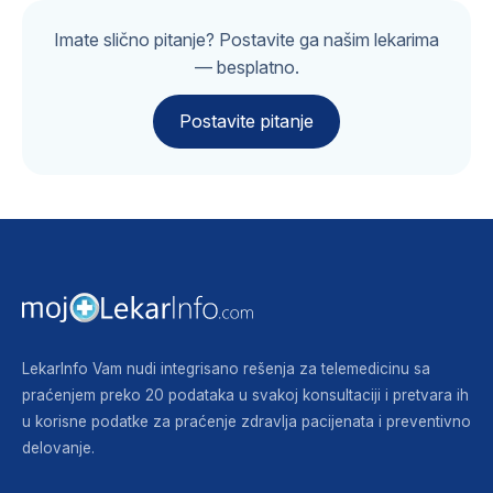
Imate slično pitanje? Postavite ga našim lekarima
— besplatno.
Postavite pitanje
LekarInfo Vam nudi integrisano rešenja za telemedicinu sa
praćenjem preko 20 podataka u svakoj konsultaciji i pretvara ih
u korisne podatke za praćenje zdravlja pacijenata i preventivno
delovanje.