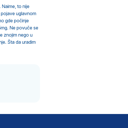
 Naime, to nije
se pojave uglavnom
amo gde počinje
 5mg. Ne povuče se
še znojim nego u
nje. Šta da uradim
.