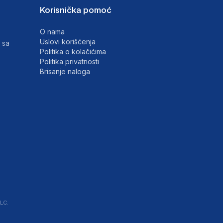
Korisnička pomoć
O nama
Uslovi korišćenja
 sa
Politika o kolačićima
Politika privatnosti
Brisanje naloga
LC.