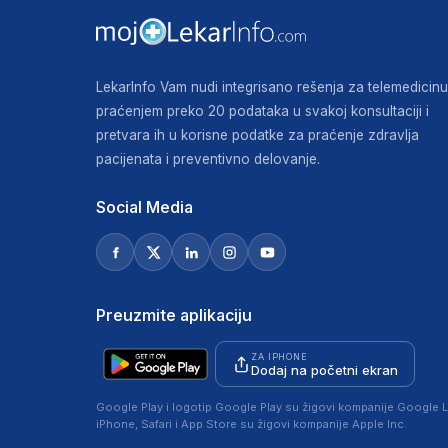
LekarInfo Vam nudi integrisano rešenja za telemedicinu
praćenjem preko 20 podataka u svakoj konsultaciji i
pretvara ih u korisne podatke za praćenje zdravlja
pacijenata i preventivno delovanje.
Social Media
Preuzmite aplikaciju
ZA IPHONE
Dodaj na početni ekran
Google Play i logotip Google Play su žigovi kompanije Google L
iPhone, Safari i App Store su žigovi kompanije Apple Inc.