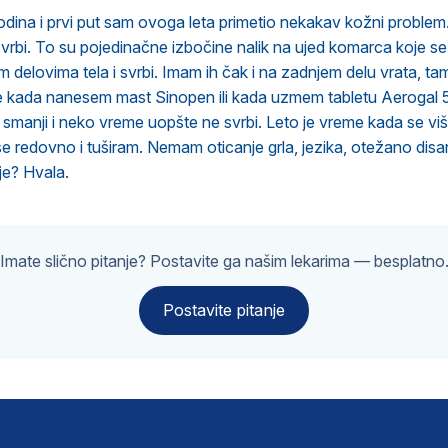
ina i prvi put sam ovoga leta primetio nekakav kožni problem.
svrbi. To su pojedinačne izbočine nalik na ujed komarca koje 
im delovima tela i svrbi. Imam ih čak i na zadnjem delu vrata, t
že kada nanesem mast Sinopen ili kada uzmem tabletu Aerogal
o smanji i neko vreme uopšte ne svrbi. Leto je vreme kada se vi
 se redovno i tuširam. Nemam oticanje grla, jezika, otežano disa
je? Hvala.
Imate slično pitanje? Postavite ga našim lekarima — besplatno
Postavite pitanje