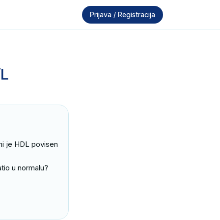
Prijava / Registracija
/L
mi je HDL povisen 
tio u normalu?
