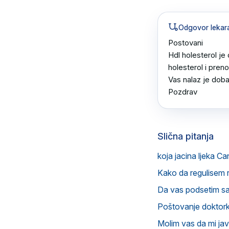
Odgovor lekar
Postovani 

Hdl holesterol je 
holesterol i preno
Vas nalaz je doba
Pozdrav
Slična pitanja
koja jacina ljeka Ca
Kako da regulisem 
Da vas podsetim s
Poštovanje doktorka
Molim vas da mi ja