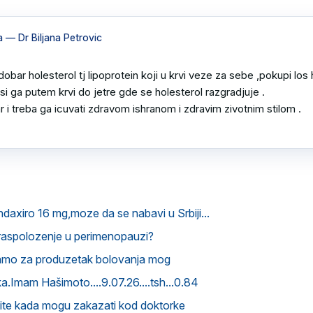
a
— Dr Biljana Petrovic
dobar holesterol tj lipoprotein koji u krvi veze za sebe ,pokupi los h
si ga putem krvi do jetre gde se holesterol razgradjuje .

r i treba ga icuvati zdravom ishranom i zdravim zivotnim stilom .

ndaxiro 16 mg,moze da se nabavi u Srbiji...
raspolozenje u perimenopauzi?
amo za produzetak bolovanja mog
.Imam Hašimoto....9.07.26....tsh...0.84
vite kada mogu zakazati kod doktorke