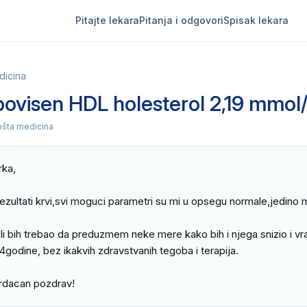
Pitajte lekara
Pitanja i odgovori
Spisak lekara
dicina
povisen HDL holesterol 2,19 mmol
pšta medicina
ka,

 rezultati krvi,svi moguci parametri su mi u opsegu normale,jedino 
a li bih trebao da preduzmem neke mere kako bih i njega snizio i vra
odine, bez ikakvih zdravstvanih tegoba i terapija.

srdacan pozdrav!