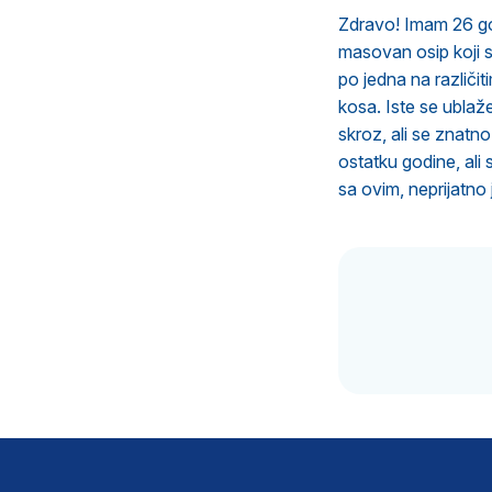
Zdravo! Imam 26 god
masovan osip koji 
po jedna na različit
kosa. Iste se ubla
skroz, ali se znatn
ostatku godine, ali
sa ovim, neprijatno 