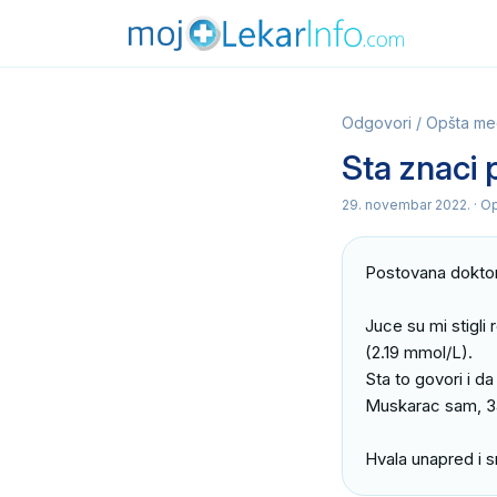
Odgovori
/
Opšta me
Sta znaci 
29. novembar 2022.
· O
Postovana doktor
Juce su mi stigli
(2.19 mmol/L).

Sta to govori i d
Muskarac sam, 34g
Hvala unapred i 