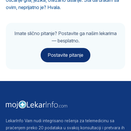
oticanje grla, jezika, otežano disanje. Šta da uradim sa
ovim, neprijatno je? Hvala.
Imate slično pitanje? Postavite ga našim lekarima
— besplatno.
Postavite pitanje
LekarInfo Vam nudi integrisano rešenja za telemedicinu sa
praćenjem preko 20 podataka u svakoj konsultaciji i pretvara ih