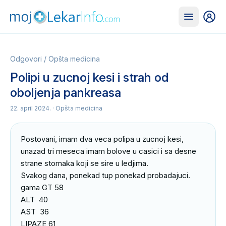
Odgovori
/
Opšta medicina
Polipi u zucnoj kesi i strah od
oboljenja pankreasa
22. april 2024.
· Opšta medicina
Postovani, imam dva veca polipa u zucnoj kesi, 
unazad tri meseca imam bolove u casici i sa desne 
strane stomaka koji se sire u ledjima.

Svakog dana, ponekad tup ponekad probadajuci.

gama GT 58

ALT  40

AST  36

LIPAZE 61
