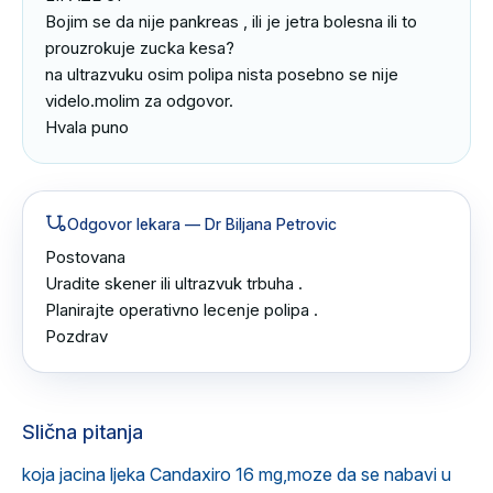
Bojim se da nije pankreas , ili je jetra bolesna ili to 
prouzrokuje zucka kesa?

na ultrazvuku osim polipa nista posebno se nije 
videlo.molim za odgovor.

Hvala puno
Odgovor lekara
— Dr Biljana Petrovic
Postovana

Uradite skener ili ultrazvuk trbuha .

Planirajte operativno lecenje polipa .

Pozdrav
Slična pitanja
koja jacina ljeka Candaxiro 16 mg,moze da se nabavi u