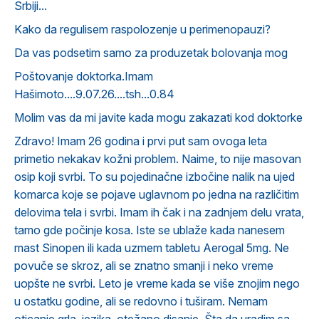
Srbiji...
Kako da regulisem raspolozenje u perimenopauzi?
Da vas podsetim samo za produzetak bolovanja mog
Poštovanje doktorka.Imam
Hašimoto....9.07.26....tsh...0.84
Molim vas da mi javite kada mogu zakazati kod doktorke
Zdravo! Imam 26 godina i prvi put sam ovoga leta
primetio nekakav kožni problem. Naime, to nije masovan
osip koji svrbi. To su pojedinačne izbočine nalik na ujed
komarca koje se pojave uglavnom po jedna na različitim
delovima tela i svrbi. Imam ih čak i na zadnjem delu vrata,
tamo gde počinje kosa. Iste se ublaže kada nanesem
mast Sinopen ili kada uzmem tabletu Aerogal 5mg. Ne
povuče se skroz, ali se znatno smanji i neko vreme
uopšte ne svrbi. Leto je vreme kada se više znojim nego
u ostatku godine, ali se redovno i tuširam. Nemam