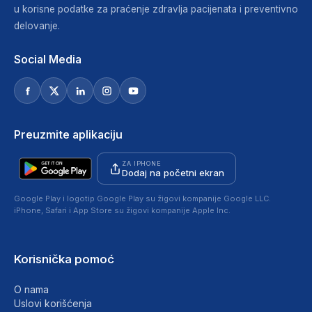
u korisne podatke za praćenje zdravlja pacijenata i preventivno
delovanje.
Social Media
Preuzmite aplikaciju
ZA IPHONE
Dodaj na početni ekran
Google Play i logotip Google Play su žigovi kompanije Google LLC.
iPhone, Safari i App Store su žigovi kompanije Apple Inc.
Korisnička pomoć
O nama
Uslovi korišćenja