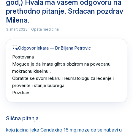
god,) Hvala ma vasem odgovoru na
prethodno pitanje. Srdacan pozdrav
Milena.
3. mart 2023.
· Opšta medicina
Odgovor lekara
— Dr Biljana Petrovic
Postovana 

Moguce je da imate giht s obzirom na povecanu 
mokracnu kiselinu .

Obratite se svom lekaru i reumatologu za lecenje i 
proverite i stanje bubrega 

Pozdrav
Slična pitanja
koja jacina ljeka Candaxiro 16 mg,moze da se nabavi u