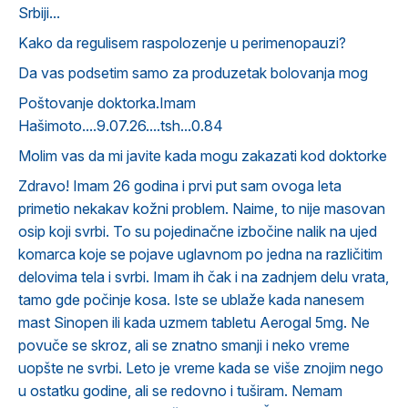
Srbiji...
Kako da regulisem raspolozenje u perimenopauzi?
Da vas podsetim samo za produzetak bolovanja mog
Poštovanje doktorka.Imam
Hašimoto....9.07.26....tsh...0.84
Molim vas da mi javite kada mogu zakazati kod doktorke
Zdravo! Imam 26 godina i prvi put sam ovoga leta
primetio nekakav kožni problem. Naime, to nije masovan
osip koji svrbi. To su pojedinačne izbočine nalik na ujed
komarca koje se pojave uglavnom po jedna na različitim
delovima tela i svrbi. Imam ih čak i na zadnjem delu vrata,
tamo gde počinje kosa. Iste se ublaže kada nanesem
mast Sinopen ili kada uzmem tabletu Aerogal 5mg. Ne
povuče se skroz, ali se znatno smanji i neko vreme
uopšte ne svrbi. Leto je vreme kada se više znojim nego
u ostatku godine, ali se redovno i tuširam. Nemam