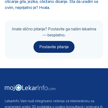
oticanje grla, jezika, otežano disanje. Šta da uradim sa
ovim, neprijatno je? Hvala.
Imate slično pitanje? Postavite ga našim lekarima
— besplatno.
Postavite pitanje
LekarInfo Vam nudi integrisano rešenja za telemedicinu sa
praćenjem preko 20 podataka u svakoj konsultaciji i pretvara ih