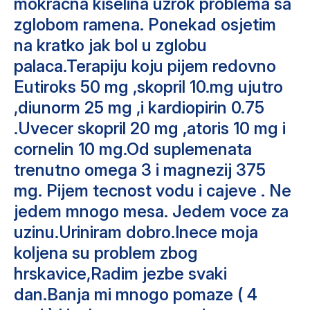
mokracna kiselina uzrok problema sa
zglobom ramena. Ponekad osjetim
na kratko jak bol u zglobu
palaca.Terapiju koju pijem redovno
Eutiroks 50 mg ,skopril 10.mg ujutro
,diunorm 25 mg ,i kardiopirin 0.75
.Uvecer skopril 20 mg ,atoris 10 mg i
cornelin 10 mg.Od suplemenata
trenutno omega 3 i magnezij 375
mg. Pijem tecnost vodu i cajeve . Ne
jedem mnogo mesa. Jedem voce za
uzinu.Uriniram dobro.Inece moja
koljena su problem zbog
hrskavice,Radim jezbe svaki
dan.Banja mi mnogo pomaze ( 4