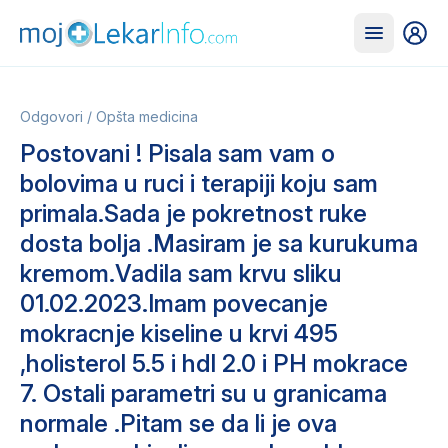
Odgovori
/
Opšta medicina
Postovani ! Pisala sam vam o
bolovima u ruci i terapiji koju sam
primala.Sada je pokretnost ruke
dosta bolja .Masiram je sa kurukuma
kremom.Vadila sam krvu sliku
01.02.2023.Imam povecanje
mokracnje kiseline u krvi 495
,holisterol 5.5 i hdl 2.0 i PH mokrace
7. Ostali parametri su u granicama
normale .Pitam se da li je ova