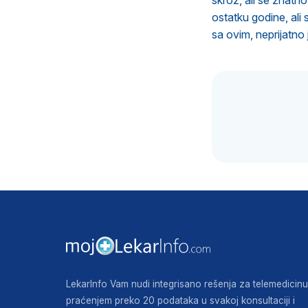
skroz, ali se znatn
ostatku godine, ali
sa ovim, neprijatno 
LekarInfo Vam nudi integrisano rešenja za telemedicinu
praćenjem preko 20 podataka u svakoj konsultaciji i