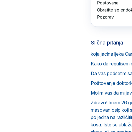
Postovana 

Obratite se endok
Pozdrav
Slična pitanja
koja jacina ljeka Ca
Kako da regulisem 
Da vas podsetim s
Poštovanje doktorka
Molim vas da mi ja
Zdravo! Imam 26 god
masovan osip koji 
po jedna na različit
kosa. Iste se ubla