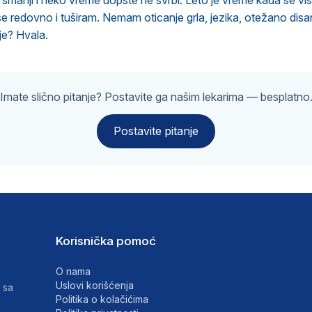
o smanji i neko vreme uopšte ne svrbi. Leto je vreme kada se vi
 se redovno i tuširam. Nemam oticanje grla, jezika, otežano disa
je? Hvala.
Imate slično pitanje? Postavite ga našim lekarima — besplatno
Postavite pitanje
Korisnička pomoć
O nama
Uslovi korišćenja
 sa
Politika o kolačićima