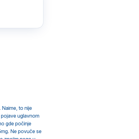
 Naime, to nije
se pojave uglavnom
amo gde počinje
 5mg. Ne povuče se