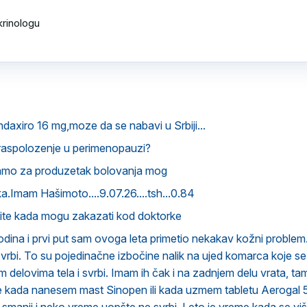
rinologu 

ndaxiro 16 mg,moze da se nabavi u Srbiji...
raspolozenje u perimenopauzi?
amo za produzetak bolovanja mog
.Imam Hašimoto....9.07.26....tsh...0.84
vite kada mogu zakazati kod doktorke
ina i prvi put sam ovoga leta primetio nekakav kožni problem.
svrbi. To su pojedinačne izbočine nalik na ujed komarca koje 
im delovima tela i svrbi. Imam ih čak i na zadnjem delu vrata, t
že kada nanesem mast Sinopen ili kada uzmem tabletu Aerogal