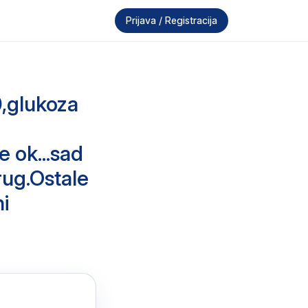
Prijava / Registracija
0,glukoza
e ok...sad
rug.Ostale
ni