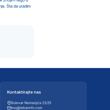
še znojim nego u
nje. Šta da uradim
.
Kontaktirajte nas
Bulevar Nemanjića 23/25
moj@lekarinfo.com