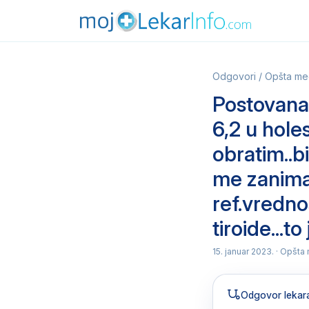
Odgovori
/
Opšta me
Postovana,
6,2 u holes
obratim..b
me zanima
ref.vredno
tiroide...to
15. januar 2023.
· Opšta 
Odgovor lekar