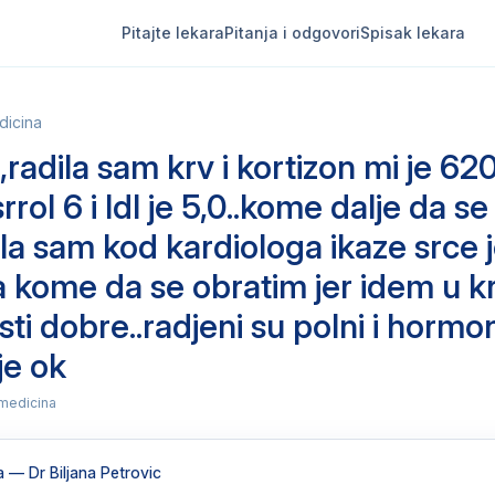
Pitajte lekara
Pitanja i odgovori
Spisak lekara
dicina
radila sam krv i kortizon mi je 62
rrol 6 i ldl je 5,0..kome dalje da se
ila sam kod kardiologa ikaze srce j
 kome da se obratim jer idem u k
sti dobre..radjeni su polni i hormo
 je ok
medicina
a
— Dr Biljana Petrovic