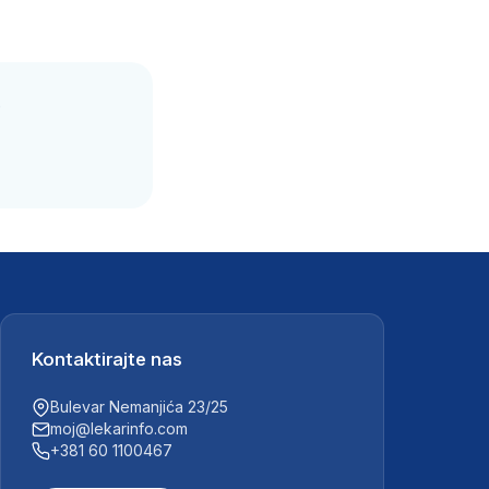
.
Kontaktirajte nas
Bulevar Nemanjića 23/25
moj@lekarinfo.com
+381 60 1100467