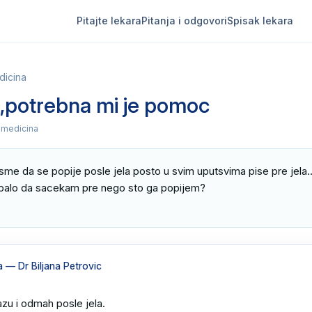
Pitajte lekara
Pitanja i odgovori
Spisak lekara
dicina
,potrebna mi je pomoc
 medicina
sme da se popije posle jela posto u svim uputsvima pise pre jela...j
rebalo da sacekam pre nego sto ga popijem?

a
— Dr Biljana Petrovic
zu i odmah posle jela.
