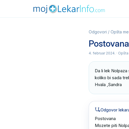
Odgovori
/
Opšta me
Postovana
4. februar 2024.
· Opšta
Da li lek Nolpaza 
koliko bi sada t
Hvala ,Sandra
Odgovor lekar
Postovana 

Mozete piti Nolpa