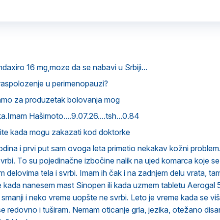
ndaxiro 16 mg,moze da se nabavi u Srbiji...
raspolozenje u perimenopauzi?
amo za produzetak bolovanja mog
.Imam Hašimoto....9.07.26....tsh...0.84
vite kada mogu zakazati kod doktorke
ina i prvi put sam ovoga leta primetio nekakav kožni problem.
svrbi. To su pojedinačne izbočine nalik na ujed komarca koje 
im delovima tela i svrbi. Imam ih čak i na zadnjem delu vrata, t
že kada nanesem mast Sinopen ili kada uzmem tabletu Aerogal
o smanji i neko vreme uopšte ne svrbi. Leto je vreme kada se vi
 se redovno i tuširam. Nemam oticanje grla, jezika, otežano disa