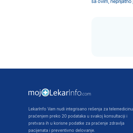
sa ovim, neprijatno 
LekarInfo Vam nudi integrisano rešenja za telemedicinu
praćenjem preko 20 podataka u svakoj konsultaciji i
pretvara ih u korisne podatke za praćenje zdravlja
pacijenata i preventivno delovanje.