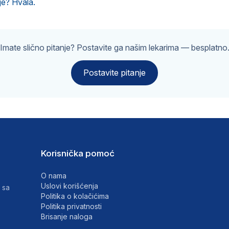
je? Hvala.
Imate slično pitanje? Postavite ga našim lekarima — besplatno
Postavite pitanje
Korisnička pomoć
O nama
Uslovi korišćenja
 sa
Politika o kolačićima
Politika privatnosti
Brisanje naloga