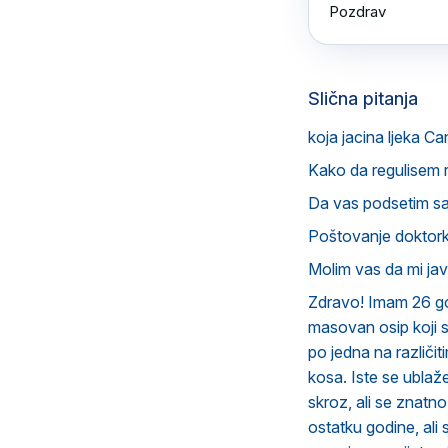
Pozdrav
Slična pitanja
koja jacina ljeka Ca
Kako da regulisem 
Da vas podsetim s
Poštovanje doktorka
Molim vas da mi ja
Zdravo! Imam 26 god
masovan osip koji 
po jedna na različit
kosa. Iste se ubla
skroz, ali se znatn
ostatku godine, ali