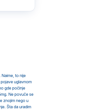
 Naime, to nije
se pojave uglavnom
amo gde počinje
 5mg. Ne povuče se
še znojim nego u
nje. Šta da uradim