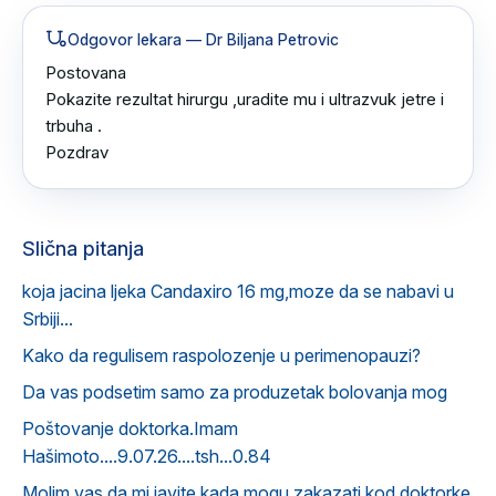
Odgovor lekara
— Dr Biljana Petrovic
Postovana 

Pokazite rezultat hirurgu ,uradite mu i ultrazvuk jetre i 
trbuha .

Pozdrav
Slična pitanja
koja jacina ljeka Candaxiro 16 mg,moze da se nabavi u
Srbiji...
Kako da regulisem raspolozenje u perimenopauzi?
Da vas podsetim samo za produzetak bolovanja mog
Poštovanje doktorka.Imam
Hašimoto....9.07.26....tsh...0.84
Molim vas da mi javite kada mogu zakazati kod doktorke