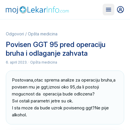
Odgovori
/
Opšta medicina
Povisen GGT 95 pred operaciju
bruha i odlaganje zahvata
6. april 2023.
· Opšta medicina
Postovana,otac sprema analize za operaciju bruha,a 
povisen mu je ggt,iznosi oko 95,da li postoji 
mogucnost da  operacija bude odlozena?

Svi ostali parametri jetre su ok.

I sta moze da bude uzrok povisenog ggt?Ne pije 
alkohol.