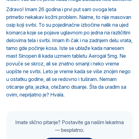
Zdravo! Imam 26 godina i prvi put sam ovoga leta
primetio nekakav kožni problem. Naime, to nije masovan
osip koji svrbi. To su pojedinačne izbočine nalik na ujed
komarca koje se pojave uglavnom po jedna na različitim
delovima tela i svrbi. Imam ih čak i na zadnjem delu vrata,
tamo gde počinje kosa. Iste se ublaže kada nanesem
mast Sinopen ili kada uzmem tabletu Aerogal 5mg. Ne
povuče se skroz, ali se znatno smanji i neko vreme
uopšte ne svrbi. Leto je vreme kada se više znojim nego
u ostatku godine, ali se redovno i tuširam. Nemam
oticanje grla, jezika, otežano disanje. Šta da uradim sa
ovim, neprijatno je? Hvala.
Imate slično pitanje? Postavite ga našim lekarima
— besplatno.