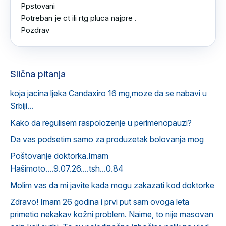
Ppstovani 

Potreban je ct ili rtg pluca najpre .

Pozdrav
Slična pitanja
koja jacina ljeka Candaxiro 16 mg,moze da se nabavi u
Srbiji...
Kako da regulisem raspolozenje u perimenopauzi?
Da vas podsetim samo za produzetak bolovanja mog
Poštovanje doktorka.Imam
Hašimoto....9.07.26....tsh...0.84
Molim vas da mi javite kada mogu zakazati kod doktorke
Zdravo! Imam 26 godina i prvi put sam ovoga leta
primetio nekakav kožni problem. Naime, to nije masovan