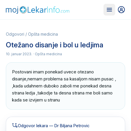
Odgovori
/
Opšta medicina
Otežano disanje i bol u ledjima
10. januar 2023.
· Opšta medicina
Postovani imam ponekad uvece otezano 
disanje,nemam problema sa kasaljom nisam pusac , 
,kada udahnem duboko zaboli me ponekad desna 
strana ledja ,takodje ta desna strana me boli samo 
kada se izvijem u stranu
Odgovor lekara
— Dr Biljana Petrovic