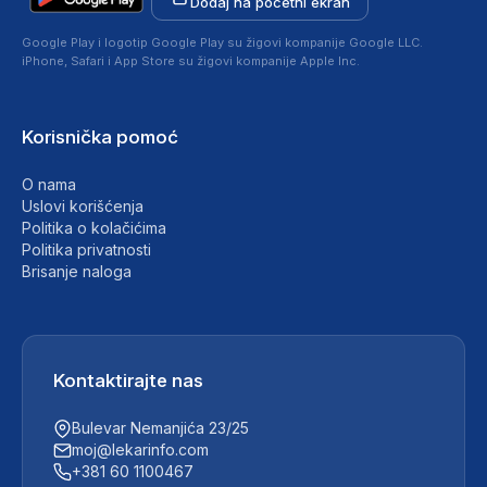
Dodaj na početni ekran
Google Play i logotip Google Play su žigovi kompanije Google LLC.
iPhone, Safari i App Store su žigovi kompanije Apple Inc.
Korisnička pomoć
O nama
Uslovi korišćenja
Politika o kolačićima
Politika privatnosti
Brisanje naloga
Kontaktirajte nas
Bulevar Nemanjića 23/25
moj@lekarinfo.com
+381 60 1100467