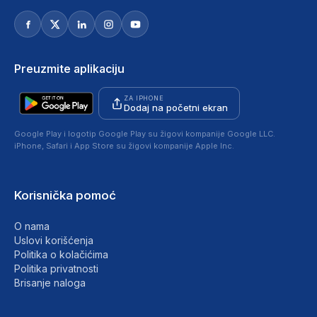
Preuzmite aplikaciju
ZA IPHONE
Dodaj na početni ekran
Google Play i logotip Google Play su žigovi kompanije Google LLC.
iPhone, Safari i App Store su žigovi kompanije Apple Inc.
Korisnička pomoć
O nama
Uslovi korišćenja
Politika o kolačićima
Politika privatnosti
Brisanje naloga