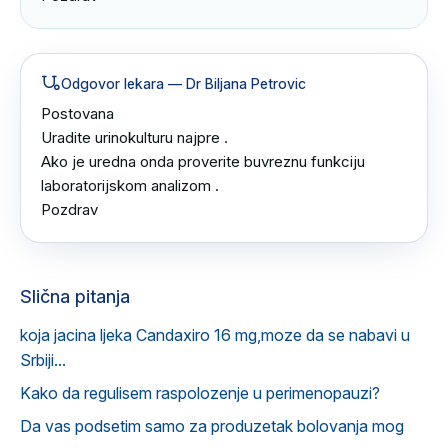
Odgovor lekara
— Dr Biljana Petrovic
Postovana 

Uradite urinokulturu najpre .

Ako je uredna onda proverite buvreznu funkciju 
laboratorijskom analizom .

Pozdrav
Slična pitanja
koja jacina ljeka Candaxiro 16 mg,moze da se nabavi u
Srbiji...
Kako da regulisem raspolozenje u perimenopauzi?
Da vas podsetim samo za produzetak bolovanja mog