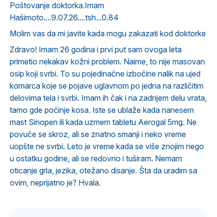
Poštovanje doktorka.Imam
Hašimoto....9.07.26....tsh...0.84
Molim vas da mi javite kada mogu zakazati kod doktorke
Zdravo! Imam 26 godina i prvi put sam ovoga leta
primetio nekakav kožni problem. Naime, to nije masovan
osip koji svrbi. To su pojedinačne izbočine nalik na ujed
komarca koje se pojave uglavnom po jedna na različitim
delovima tela i svrbi. Imam ih čak i na zadnjem delu vrata,
tamo gde počinje kosa. Iste se ublaže kada nanesem
mast Sinopen ili kada uzmem tabletu Aerogal 5mg. Ne
povuče se skroz, ali se znatno smanji i neko vreme
uopšte ne svrbi. Leto je vreme kada se više znojim nego
u ostatku godine, ali se redovno i tuširam. Nemam
oticanje grla, jezika, otežano disanje. Šta da uradim sa
ovim, neprijatno je? Hvala.