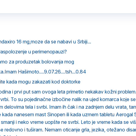
ndaxiro 16 mg,moze da se nabavi u Srbiji...
raspolozenje u perimenopauzi?
amo za produzetak bolovanja mog
.Imam Hašimoto....9.07.26....tsh...0.84
vite kada mogu zakazati kod doktorke
ina i prvi put sam ovoga leta primetio nekakav kožni problem.
svrbi. To su pojedinačne izbočine nalik na ujed komarca koje 
im delovima tela i svrbi. Imam ih čak i na zadnjem delu vrata, t
že kada nanesem mast Sinopen ili kada uzmem tabletu Aerogal
o smanji i neko vreme uopšte ne svrbi. Leto je vreme kada se vi
 se redovno i tuširam. Nemam oticanje grla, jezika, otežano disa