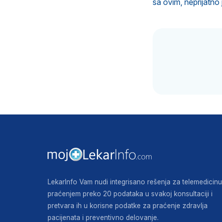
sa ovim, neprijatno 
LekarInfo Vam nudi integrisano rešenja za telemedicinu
praćenjem preko 20 podataka u svakoj konsultaciji i
pretvara ih u korisne podatke za praćenje zdravlja
pacijenata i preventivno delovanje.