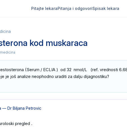
Pitajte lekara
Pitanja i odgovori
Spisak lekara
dicina
osterona kod muskaraca
 medicina
testosterona (Serum / ECLIA )  od 32  nmol/L   (ref. vrednosti 6.68
oje je još analize neophodno uraditi za dalju dijagnostiku?

a
— Dr Biljana Petrovic
roloski pregled .
