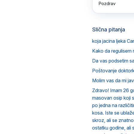
Pozdrav
Slična pitanja
koja jacina ljeka Ca
Kako da regulisem 
Da vas podsetim s
Poštovanje doktorka
Molim vas da mi ja
Zdravo! Imam 26 god
masovan osip koji 
po jedna na različit
kosa. Iste se ubla
skroz, ali se znatn
ostatku godine, ali