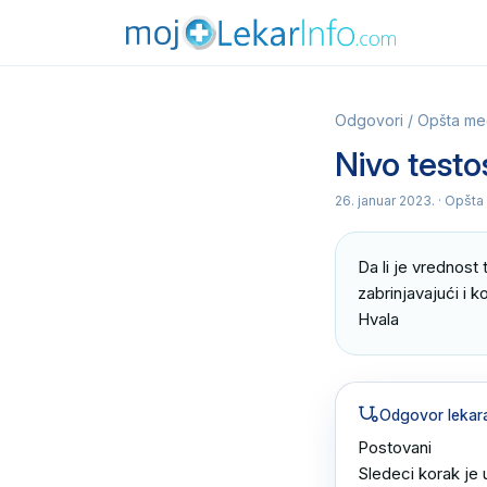
Odgovori
/
Opšta me
Nivo test
26. januar 2023.
· Opšta
Da li je vrednost 
zabrinjavajući i k
Hvala
Odgovor lekar
Postovani 

Sledeci korak je u