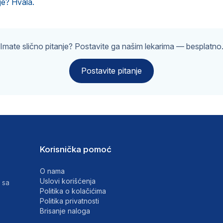
je? Hvala.
Imate slično pitanje? Postavite ga našim lekarima — besplatno
Postavite pitanje
Korisnička pomoć
O nama
Uslovi korišćenja
 sa
Politika o kolačićima
Politika privatnosti
Brisanje naloga