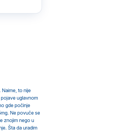
 Naime, to nije
se pojave uglavnom
amo gde počinje
 5mg. Ne povuče se
še znojim nego u
nje. Šta da uradim