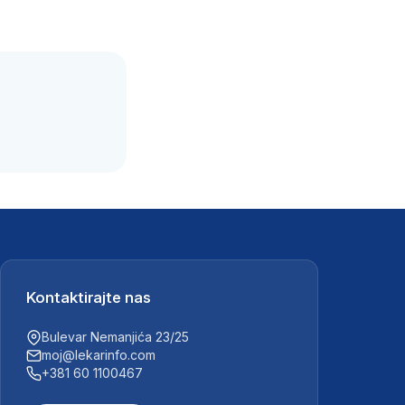
.
Kontaktirajte nas
Bulevar Nemanjića 23/25
moj@lekarinfo.com
+381 60 1100467