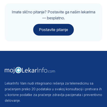
Imate slično pitanje? Postavite ga našim lekarima
— besplatno.
Postavite pitanje
LekarInfo Vam nudi integrisano rešenja za telemedicinu sa
praćenjem preko 20 podataka u svakoj konsultaciji i pretvara ih
u korisne podatke za praćenje zdravlja pacijenata i preventivno
delovanje.