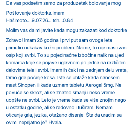
Da vas podsetim samo za produzetak bolovanja mog
Poštovanje doktorka.Imam
Hašimoto....9.07.26....tsh...0.84
Molim vas da mi javite kada mogu zakazati kod doktorke
Zdravo! Imam 26 godina i prvi put sam ovoga leta
primetio nekakav kožni problem. Naime, to nije masovan
osip koji svrbi. To su pojedinačne izbočine nalik na ujed
komarca koje se pojave uglavnom po jedna na različitim
delovima tela i svrbi. Imam ih čak i na zadnjem delu vrata,
tamo gde počinje kosa. Iste se ublaže kada nanesem
mast Sinopen ili kada uzmem tabletu Aerogal 5mg. Ne
povuče se skroz, ali se znatno smanji i neko vreme
uopšte ne svrbi. Leto je vreme kada se više znojim nego
u ostatku godine, ali se redovno i tuširam. Nemam
oticanje grla, jezika, otežano disanje. Šta da uradim sa
ovim, neprijatno je? Hvala.