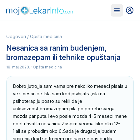
Odgovori
/
Opšta medicina
Nesanica sa ranim buđenjem,
bromazepam ili tehnike opuštanja
18. maj 2023.
· Opšta medicina
Dobro jutro,ja sam vama pre nekoliko meseci pisala u 
vezi nesanice.Isla sam kod psihijatra,isla na 
psihoterapiju posto su rekli da je 
anksioznost,bromazepam pila po potrebi svega 
mozda par puta.I evo posle mozda 4-5 meseci mene 
opet uhvatila nesanica.Zaspim veoma lako oko 12-
1,ali se probudim oko 6.Sada je drugacije,budem 
smirenija kad se trgnem,pre sam se bas budila 