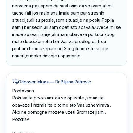
nervozna pa uspem da nastavim da spavam,ali mi 
tacno fali jos malo sna.Imala sam par stresnih 
situacija,ali su prosle,sem situacije na poslu.Popila 
sam i bensedin,ali sam opet isto spavala.Uvece mi se 
inace spava i ranije,ali imam obaveza po kuci zbog 
male dece.Zamolila bih Vas za predlog,da li da 
probam bromazepam od 3 mg ili ono sto su me 
naucili,duboko disanje i opustanje.
Odgovor lekara
— Dr Biljana Petrovic
Postovana 

Pokusajte prvo sami da se opustite ,smanjite 
obaveze i razmislite o tome sto Vas uznemirava .

Ako ne pomogne mozete uzeti Bromazepam .

Pozdrav
