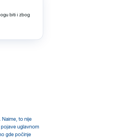
gu biti i zbog 
 Naime, to nije
se pojave uglavnom
amo gde počinje