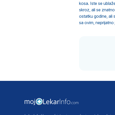
kosa. Iste se ubla
skroz, ali se znatn
ostatku godine, ali
sa ovim, neprijatno 