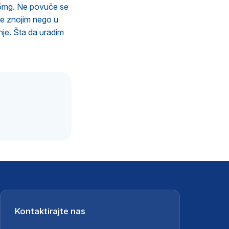
 5mg. Ne povuče se
še znojim nego u
nje. Šta da uradim
.
Kontaktirajte nas