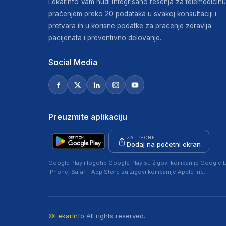
LekarInfo Vam nudi integrisano rešenja za telemedicinu
praćenjem preko 20 podataka u svakoj konsultaciji i
pretvara ih u korisne podatke za praćenje zdravlja
pacijenata i preventivno delovanje.
Social Media
Preuzmite aplikaciju
ZA IPHONE
Dodaj na početni ekran
Google Play i logotip Google Play su žigovi kompanije Google L
iPhone, Safari i App Store su žigovi kompanije Apple Inc.
©LekarInfo
All rights reserved.