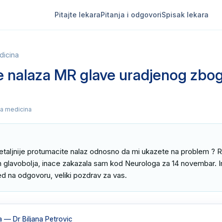
Pitajte lekara
Pitanja i odgovori
Spisak lekara
dicina
 nalaza MR glave uradjenog zbog
ta medicina
detaljnije protumacite nalaz odnosno da mi ukazete na problem ? 
h glavobolja, inace zakazala sam kod Neurologa za 14 novembar. I
d na odgovoru, veliki pozdrav za vas.
a
— Dr Biljana Petrovic