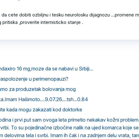
da cete dobiti ozbiljnu i tesku neurolosku dijagnozu ...promene mo
ritiska ,proverite internisticko stanje .

ndaxiro 16 mg,moze da se nabavi u Srbiji...
raspolozenje u perimenopauzi?
amo za produzetak bolovanja mog
.Imam Hašimoto....9.07.26....tsh...0.84
vite kada mogu zakazati kod doktorke
ina i prvi put sam ovoga leta primetio nekakav kožni problem.
svrbi. To su pojedinačne izbočine nalik na ujed komarca koje 
im delovima tela i svrbi. Imam ih čak i na zadnjem delu vrata, t