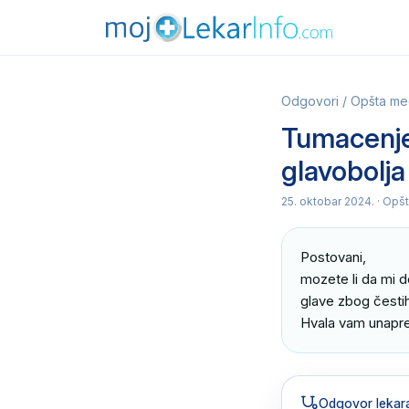
Odgovori
/
Opšta me
Tumacenje
glavobolja
25. oktobar 2024.
· Opš
Postovani, 

mozete li da mi 
glave zbog česti
Hvala vam unapre
Odgovor lekar