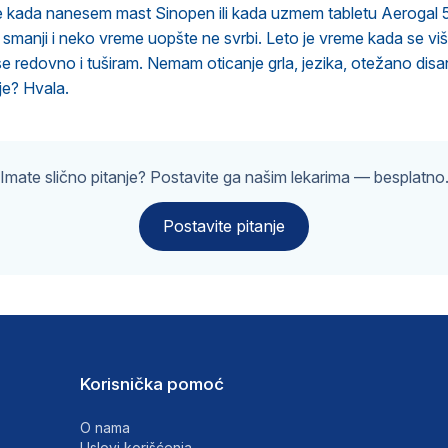
že kada nanesem mast Sinopen ili kada uzmem tabletu Aerogal
o smanji i neko vreme uopšte ne svrbi. Leto je vreme kada se vi
 se redovno i tuširam. Nemam oticanje grla, jezika, otežano disa
je? Hvala.
Imate slično pitanje? Postavite ga našim lekarima — besplatno
Postavite pitanje
Korisnička pomoć
O nama
Uslovi korišćenja