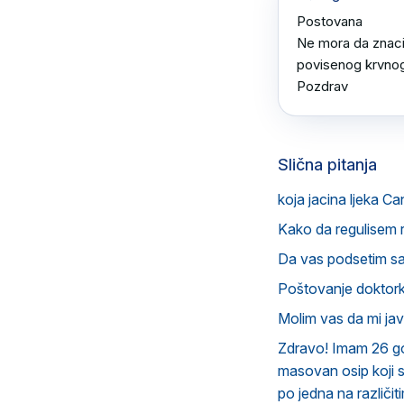
Postovana 

Ne mora da znaci 
povisenog krvnog p
Pozdrav
Slična pitanja
koja jacina ljeka Ca
Kako da regulisem 
Da vas podsetim s
Poštovanje doktorka
Molim vas da mi ja
Zdravo! Imam 26 god
masovan osip koji 
po jedna na različit