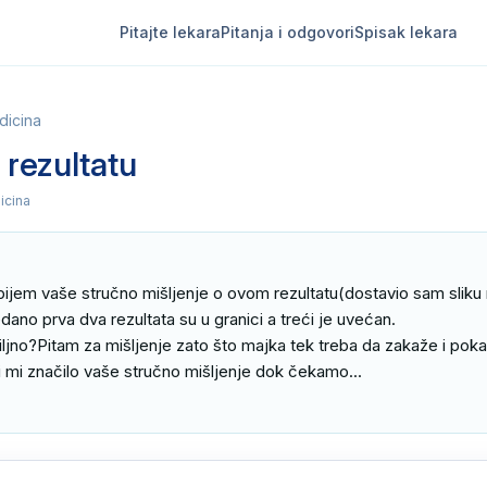
Pitajte lekara
Pitanja i odgovori
Spisak lekara
dicina
 rezultatu
icina
ijem vaše stručno mišljenje o ovom rezultatu(dostavio sam sliku re
ledano prva dva rezultata su u granici a treći je uvećan.

iljno?Pitam za mišljenje zato što majka tek treba da zakaže i pokaž
 mi značilo vaše stručno mišljenje dok čekamo...
