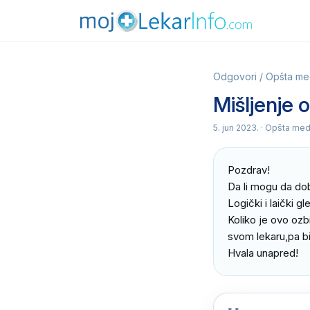
Odgovori
/
Opšta me
Mišljenje o
5. jun 2023.
· Opšta med
Pozdrav!

Da li mogu da dob
Logički i laički g
Koliko je ovo ozb
svom lekaru,pa bi
Hvala unapred!