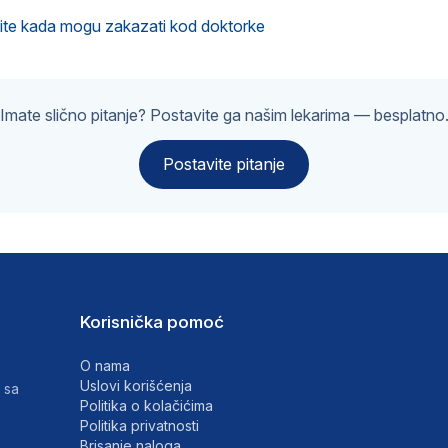
vite kada mogu zakazati kod doktorke
Imate slično pitanje? Postavite ga našim lekarima — besplatno
Postavite pitanje
Korisnička pomoć
O nama
Uslovi korišćenja
 sa
Politika o kolačićima
Politika privatnosti
Brisanje naloga