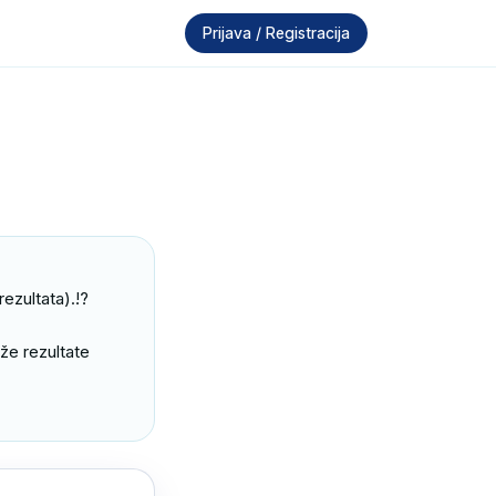
Prijava / Registracija
zultata).!?

e rezultate 