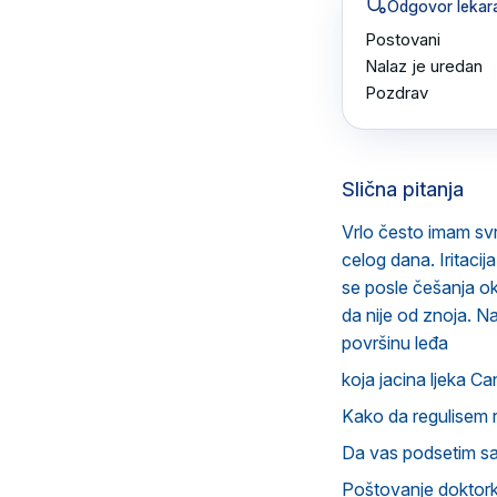
Odgovor lekar
Postovani 

Nalaz je uredan 

Pozdrav
Slična pitanja
Vrlo često imam svr
celog dana. Iritaci
se posle češanja ok
da nije od znoja. N
površinu leđa
koja jacina ljeka Ca
Kako da regulisem 
Da vas podsetim s
Poštovanje doktorka