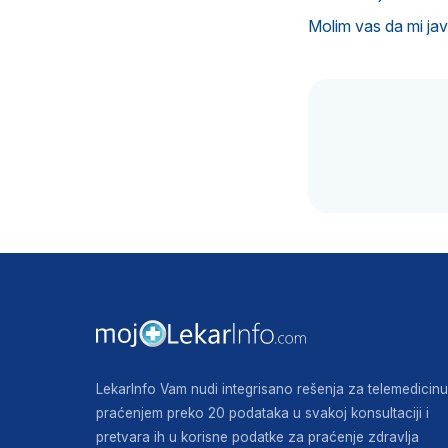
Molim vas da mi ja
LekarInfo Vam nudi integrisano rešenja za telemedicinu
praćenjem preko 20 podataka u svakoj konsultaciji i
pretvara ih u korisne podatke za praćenje zdravlja