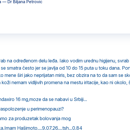
a
— Dr Biljana Petrovic
ab na određenom delu leđa. Iako vodim urednu higijenu, svrab 
ja se smatra često jer se javlja od 10 do 15 puta u toku dana. 
o mene širi jako neprijatan miris, bez obzira na to da sam se sk
a koži nemam vidljivih promena na mestu iritacije, kao ni okolo,
ndaxiro 16 mg,moze da se nabavi u Srbiji...
raspolozenje u perimenopauzi?
amo za produzetak bolovanja mog
.Imam Hašimoto....9.07.26....tsh...0.84