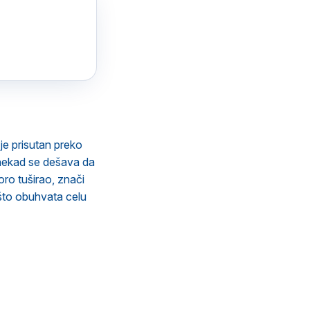
je prisutan preko
Ponekad se dešava da
oro tuširao, znači
 što obuhvata celu