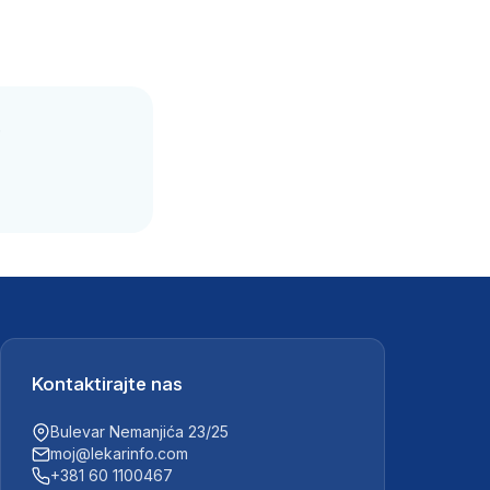
.
Kontaktirajte nas
Bulevar Nemanjića 23/25
moj@lekarinfo.com
+381 60 1100467