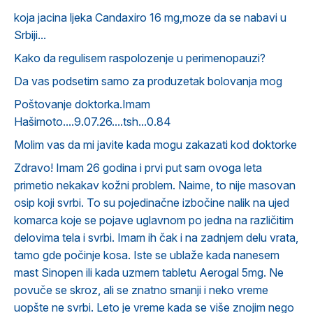
koja jacina ljeka Candaxiro 16 mg,moze da se nabavi u
Srbiji...
Kako da regulisem raspolozenje u perimenopauzi?
Da vas podsetim samo za produzetak bolovanja mog
Poštovanje doktorka.Imam
Hašimoto....9.07.26....tsh...0.84
Molim vas da mi javite kada mogu zakazati kod doktorke
Zdravo! Imam 26 godina i prvi put sam ovoga leta
primetio nekakav kožni problem. Naime, to nije masovan
osip koji svrbi. To su pojedinačne izbočine nalik na ujed
komarca koje se pojave uglavnom po jedna na različitim
delovima tela i svrbi. Imam ih čak i na zadnjem delu vrata,
tamo gde počinje kosa. Iste se ublaže kada nanesem
mast Sinopen ili kada uzmem tabletu Aerogal 5mg. Ne
povuče se skroz, ali se znatno smanji i neko vreme
uopšte ne svrbi. Leto je vreme kada se više znojim nego