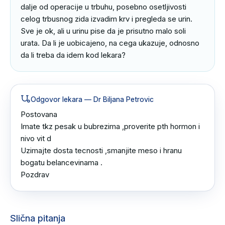
dalje od operacije u trbuhu, posebno osetljivosti 
celog trbusnog zida izvadim krv i pregleda se urin. 
Sve je ok, ali u urinu pise da je prisutno malo soli 
urata. Da li je uobicajeno, na cega ukazuje, odnosno 
da li treba da idem kod lekara?
Odgovor lekara
— Dr Biljana Petrovic
Postovana 

Imate tkz pesak u bubrezima ,proverite pth hormon i 
nivo vit d 

Uzimajte dosta tecnosti ,smanjite meso i hranu 
bogatu belancevinama .

Pozdrav
Slična pitanja