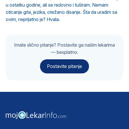
u ostatku godine, ali se redovno i tuširam. Nemam
oticanje grla, jezika, otežano disanje. Šta da uradim sa
ovim, neprijatno je? Hvala.
Imate slično pitanje? Postavite ga našim lekarima
— besplatno.
Postavite pitanje