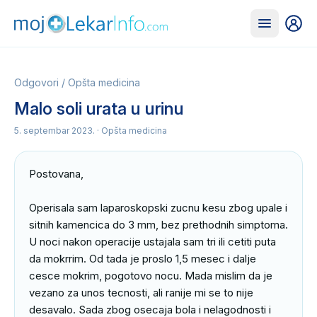
Odgovori
/
Opšta medicina
Malo soli urata u urinu
5. septembar 2023.
· Opšta medicina
Postovana,

Operisala sam laparoskopski zucnu kesu zbog upale i 
sitnih kamencica do 3 mm, bez prethodnih simptoma. 
U noci nakon operacije ustajala sam tri ili cetiti puta 
da mokrrim. Od tada je proslo 1,5 mesec i dalje 
cesce mokrim, pogotovo nocu. Mada mislim da je 
vezano za unos tecnosti, ali ranije mi se to nije 
desavalo. Sada zbog osecaja bola i nelagodnosti i 