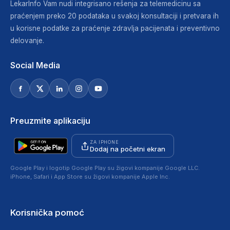
LekarInfo Vam nudi integrisano rešenja za telemedicinu sa
praćenjem preko 20 podataka u svakoj konsultaciji i pretvara ih
u korisne podatke za praćenje zdravlja pacijenata i preventivno
delovanje.
Social Media
Preuzmite aplikaciju
ZA IPHONE
Dodaj na početni ekran
Google Play i logotip Google Play su žigovi kompanije Google LLC.
iPhone, Safari i App Store su žigovi kompanije Apple Inc.
Korisnička pomoć