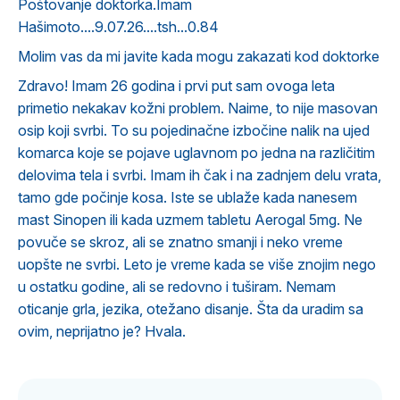
Poštovanje doktorka.Imam
Hašimoto....9.07.26....tsh...0.84
Molim vas da mi javite kada mogu zakazati kod doktorke
Zdravo! Imam 26 godina i prvi put sam ovoga leta
primetio nekakav kožni problem. Naime, to nije masovan
osip koji svrbi. To su pojedinačne izbočine nalik na ujed
komarca koje se pojave uglavnom po jedna na različitim
delovima tela i svrbi. Imam ih čak i na zadnjem delu vrata,
tamo gde počinje kosa. Iste se ublaže kada nanesem
mast Sinopen ili kada uzmem tabletu Aerogal 5mg. Ne
povuče se skroz, ali se znatno smanji i neko vreme
uopšte ne svrbi. Leto je vreme kada se više znojim nego
u ostatku godine, ali se redovno i tuširam. Nemam
oticanje grla, jezika, otežano disanje. Šta da uradim sa
ovim, neprijatno je? Hvala.