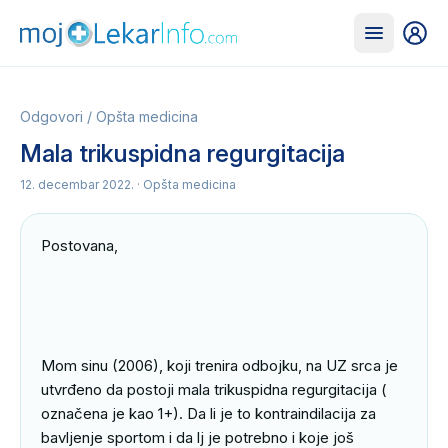
Odgovori
/
Opšta medicina
Mala trikuspidna regurgitacija
12. decembar 2022.
· Opšta medicina
Postovana, 

Mom sinu (2006), koji trenira odbojku, na UZ srca je 
utvrđeno da postoji mala trikuspidna regurgitacija ( 
označena je kao 1+). Da li je to kontraindilacija za 
bavljenje sportom i da lj je potrebno i koje još 