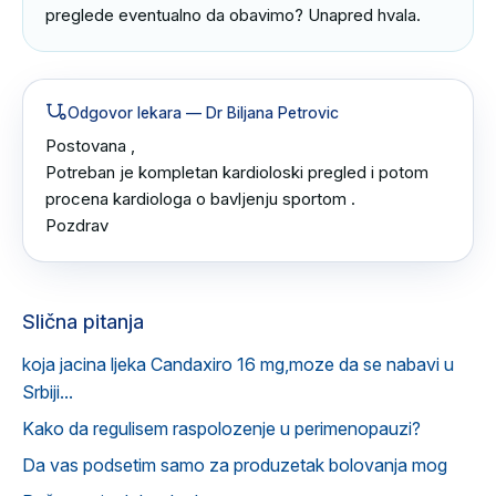
preglede eventualno da obavimo? Unapred hvala.
Odgovor lekara
— Dr Biljana Petrovic
Postovana ,

Potreban je kompletan kardioloski pregled i potom 
procena kardiologa o bavljenju sportom .

Pozdrav
Slična pitanja
koja jacina ljeka Candaxiro 16 mg,moze da se nabavi u
Srbiji...
Kako da regulisem raspolozenje u perimenopauzi?
Da vas podsetim samo za produzetak bolovanja mog