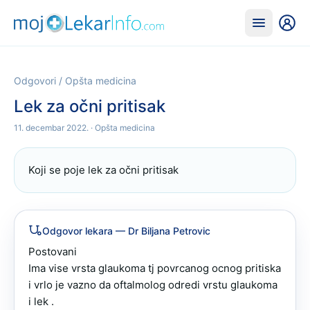
Odgovori
/
Opšta medicina
Lek za očni pritisak
11. decembar 2022.
· Opšta medicina
Koji se poje lek za očni pritisak
Odgovor lekara
— Dr Biljana Petrovic
Postovani 

Ima vise vrsta glaukoma tj povrcanog ocnog pritiska 
i vrlo je vazno da oftalmolog odredi vrstu glaukoma 
i lek .
