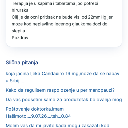
Terapija je u kapima i tabletama ,po potrebi i 
hirurska .

Cilj je da ocni pritisak ne bude visi od 22mmHg jer 
moze kod neplavilno lecenog glaukoma doci do 
slepila .

Pozdrav
Slična pitanja
koja jacina ljeka Candaxiro 16 mg,moze da se nabavi
u Srbiji...
Kako da regulisem raspolozenje u perimenopauzi?
Da vas podsetim samo za produzetak bolovanja mog
Poštovanje doktorka.Imam
Hašimoto....9.07.26....tsh...0.84
Molim vas da mi javite kada mogu zakazati kod