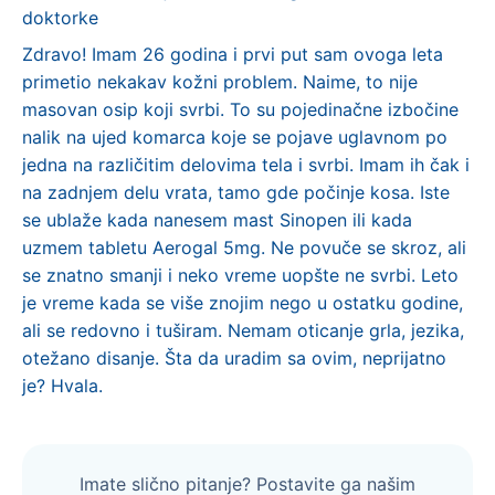
doktorke
Zdravo! Imam 26 godina i prvi put sam ovoga leta
primetio nekakav kožni problem. Naime, to nije
masovan osip koji svrbi. To su pojedinačne izbočine
nalik na ujed komarca koje se pojave uglavnom po
jedna na različitim delovima tela i svrbi. Imam ih čak i
na zadnjem delu vrata, tamo gde počinje kosa. Iste
se ublaže kada nanesem mast Sinopen ili kada
uzmem tabletu Aerogal 5mg. Ne povuče se skroz, ali
se znatno smanji i neko vreme uopšte ne svrbi. Leto
je vreme kada se više znojim nego u ostatku godine,
ali se redovno i tuširam. Nemam oticanje grla, jezika,
otežano disanje. Šta da uradim sa ovim, neprijatno
je? Hvala.
Imate slično pitanje? Postavite ga našim