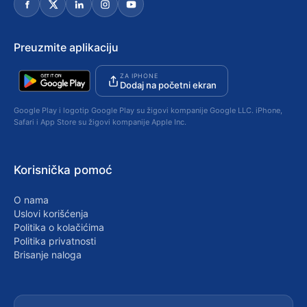
Preuzmite aplikaciju
ZA IPHONE
Dodaj na početni ekran
Google Play i logotip Google Play su žigovi kompanije Google LLC. iPhone,
Safari i App Store su žigovi kompanije Apple Inc.
Korisnička pomoć
O nama
Uslovi korišćenja
Politika o kolačićima
Politika privatnosti
Brisanje naloga