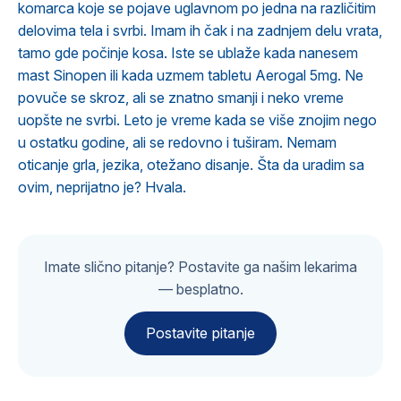
komarca koje se pojave uglavnom po jedna na različitim
delovima tela i svrbi. Imam ih čak i na zadnjem delu vrata,
tamo gde počinje kosa. Iste se ublaže kada nanesem
mast Sinopen ili kada uzmem tabletu Aerogal 5mg. Ne
povuče se skroz, ali se znatno smanji i neko vreme
uopšte ne svrbi. Leto je vreme kada se više znojim nego
u ostatku godine, ali se redovno i tuširam. Nemam
oticanje grla, jezika, otežano disanje. Šta da uradim sa
ovim, neprijatno je? Hvala.
Imate slično pitanje? Postavite ga našim lekarima
— besplatno.
Postavite pitanje