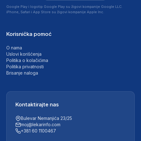
Google Play i logotip Google Play su žigovi kompanije Google LLC.
iPhone, Safari i App Store su žigovi kompanije Apple Inc.
Korisnička pomoć
O nama
Uslovi korišćenja
Politika o kolačićima
Politika privatnosti
Brisanje naloga
Kontaktirajte nas
Bulevar Nemanjića 23/25
moj@lekarinfo.com
+381 60 1100467