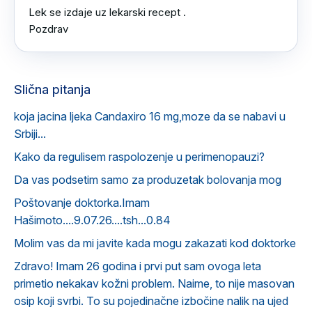
Lek se izdaje uz lekarski recept .

Pozdrav
Slična pitanja
koja jacina ljeka Candaxiro 16 mg,moze da se nabavi u
Srbiji...
Kako da regulisem raspolozenje u perimenopauzi?
Da vas podsetim samo za produzetak bolovanja mog
Poštovanje doktorka.Imam
Hašimoto....9.07.26....tsh...0.84
Molim vas da mi javite kada mogu zakazati kod doktorke
Zdravo! Imam 26 godina i prvi put sam ovoga leta
primetio nekakav kožni problem. Naime, to nije masovan
osip koji svrbi. To su pojedinačne izbočine nalik na ujed