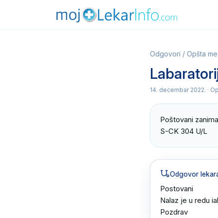
Odgovori
/
Opšta me
Labaratori
14. decembar 2022.
· O
Poštovani zanima 
S-CK 304 U/L
Odgovor lekar
Postovani 

Nalaz je u redu i
Pozdrav