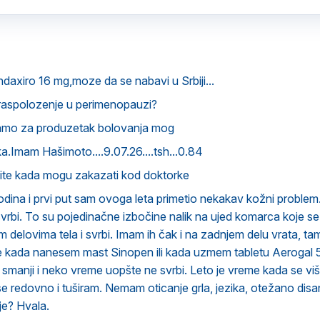
ndaxiro 16 mg,moze da se nabavi u Srbiji...
raspolozenje u perimenopauzi?
amo za produzetak bolovanja mog
.Imam Hašimoto....9.07.26....tsh...0.84
vite kada mogu zakazati kod doktorke
ina i prvi put sam ovoga leta primetio nekakav kožni problem.
svrbi. To su pojedinačne izbočine nalik na ujed komarca koje 
im delovima tela i svrbi. Imam ih čak i na zadnjem delu vrata, t
že kada nanesem mast Sinopen ili kada uzmem tabletu Aerogal
o smanji i neko vreme uopšte ne svrbi. Leto je vreme kada se vi
 se redovno i tuširam. Nemam oticanje grla, jezika, otežano disa
je? Hvala.