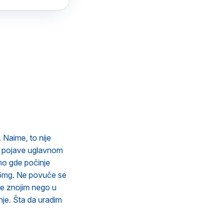
 Naime, to nije
se pojave uglavnom
amo gde počinje
 5mg. Ne povuče se
še znojim nego u
nje. Šta da uradim