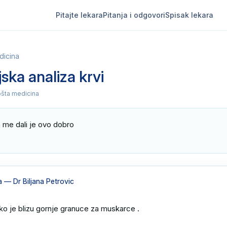
Pitajte lekara
Pitanja i odgovori
Spisak lekara
dicina
jska analiza krvi
pšta medicina
me dali je ovo dobro

a
— Dr Biljana Petrovic
ako je blizu gornje granuce za muskarce .
