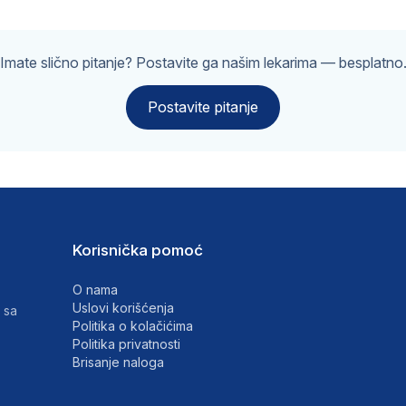
Imate slično pitanje? Postavite ga našim lekarima — besplatno
Postavite pitanje
Korisnička pomoć
O nama
Uslovi korišćenja
 sa
Politika o kolačićima
Politika privatnosti
Brisanje naloga