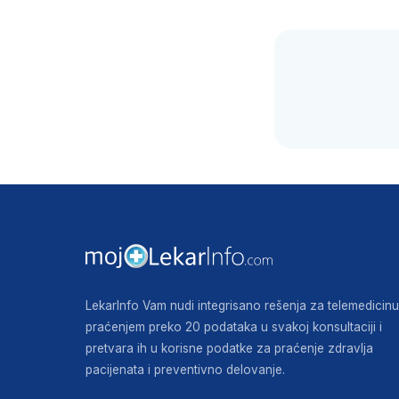
LekarInfo Vam nudi integrisano rešenja za telemedicinu
praćenjem preko 20 podataka u svakoj konsultaciji i
pretvara ih u korisne podatke za praćenje zdravlja
pacijenata i preventivno delovanje.