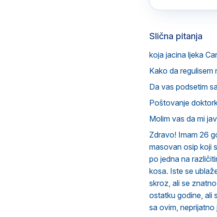
Slična pitanja
koja jacina ljeka Ca
Kako da regulisem 
Da vas podsetim s
Poštovanje doktorka
Molim vas da mi ja
Zdravo! Imam 26 god
masovan osip koji 
po jedna na različit
kosa. Iste se ubla
skroz, ali se znatn
ostatku godine, ali
sa ovim, neprijatno 