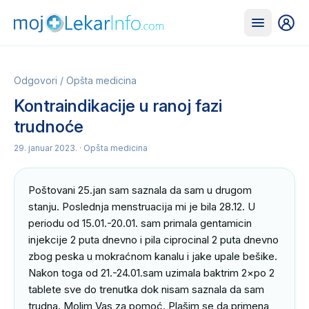
Odgovori
/
Opšta medicina
Kontraindikacije u ranoj fazi
trudnoće
29. januar 2023.
· Opšta medicina
Poštovani 25.jan sam saznala da sam u drugom 
stanju. Poslednja menstruacija mi je bila 28.12. U 
periodu od 15.01.-20.01. sam primala gentamicin 
injekcije 2 puta dnevno i pila ciprocinal 2 puta dnevno 
zbog peska u mokraćnom kanalu i jake upale bešike. 
Nakon toga od 21.-24.01.sam uzimala baktrim 2×po 2 
tablete sve do trenutka dok nisam saznala da sam 
trudna. Molim Vas za pomoć. Plašim se da primena 