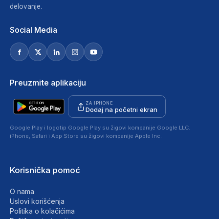
delovanje.
Social Media
Preuzmite aplikaciju
ZA IPHONE
Dodaj na početni ekran
Google Play i logotip Google Play su žigovi kompanije Google LLC.
iPhone, Safari i App Store su žigovi kompanije Apple Inc.
Korisnička pomoć
O nama
Uslovi korišćenja
Politika o kolačićima