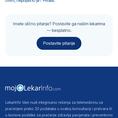
ovim, neprijatno je? Hvala.
Imate slično pitanje? Postavite ga našim lekarima
— besplatno.
Postavite pitanje
LekarInfo Vam nudi integrisano rešenja za telemedicinu sa
praćenjem preko 20 podataka u svakoj konsultaciji i pretvara ih
u korisne podatke za praćenje zdravlja pacijenata i preventivno