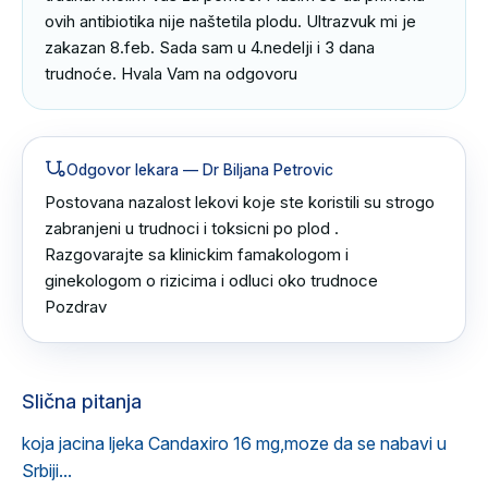
ovih antibiotika nije naštetila plodu. Ultrazvuk mi je 
zakazan 8.feb. Sada sam u 4.nedelji i 3 dana 
trudnoće. Hvala Vam na odgovoru
Odgovor lekara
— Dr Biljana Petrovic
Postovana nazalost lekovi koje ste koristili su strogo 
zabranjeni u trudnoci i toksicni po plod .

Razgovarajte sa klinickim famakologom i 
ginekologom o rizicima i odluci oko trudnoce 

Pozdrav
Slična pitanja
koja jacina ljeka Candaxiro 16 mg,moze da se nabavi u
Srbiji...