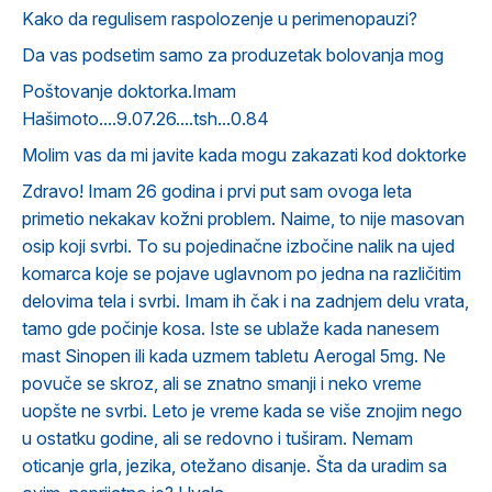
Kako da regulisem raspolozenje u perimenopauzi?
Da vas podsetim samo za produzetak bolovanja mog
Poštovanje doktorka.Imam
Hašimoto....9.07.26....tsh...0.84
Molim vas da mi javite kada mogu zakazati kod doktorke
Zdravo! Imam 26 godina i prvi put sam ovoga leta
primetio nekakav kožni problem. Naime, to nije masovan
osip koji svrbi. To su pojedinačne izbočine nalik na ujed
komarca koje se pojave uglavnom po jedna na različitim
delovima tela i svrbi. Imam ih čak i na zadnjem delu vrata,
tamo gde počinje kosa. Iste se ublaže kada nanesem
mast Sinopen ili kada uzmem tabletu Aerogal 5mg. Ne
povuče se skroz, ali se znatno smanji i neko vreme
uopšte ne svrbi. Leto je vreme kada se više znojim nego
u ostatku godine, ali se redovno i tuširam. Nemam
oticanje grla, jezika, otežano disanje. Šta da uradim sa