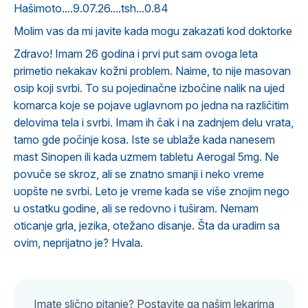
Hašimoto....9.07.26....tsh...0.84
Molim vas da mi javite kada mogu zakazati kod doktorke
Zdravo! Imam 26 godina i prvi put sam ovoga leta
primetio nekakav kožni problem. Naime, to nije masovan
osip koji svrbi. To su pojedinačne izbočine nalik na ujed
komarca koje se pojave uglavnom po jedna na različitim
delovima tela i svrbi. Imam ih čak i na zadnjem delu vrata,
tamo gde počinje kosa. Iste se ublaže kada nanesem
mast Sinopen ili kada uzmem tabletu Aerogal 5mg. Ne
povuče se skroz, ali se znatno smanji i neko vreme
uopšte ne svrbi. Leto je vreme kada se više znojim nego
u ostatku godine, ali se redovno i tuširam. Nemam
oticanje grla, jezika, otežano disanje. Šta da uradim sa
ovim, neprijatno je? Hvala.
Imate slično pitanje? Postavite ga našim lekarima