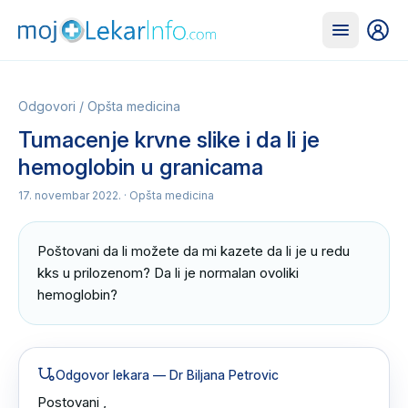
Odgovori
/
Opšta medicina
Tumacenje krvne slike i da li je
hemoglobin u granicama
17. novembar 2022.
· Opšta medicina
Poštovani da li možete da mi kazete da li je u redu 
kks u prilozenom? Da li je normalan ovoliki 
hemoglobin?
Odgovor lekara
— Dr Biljana Petrovic
Postovani ,
