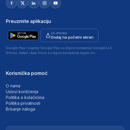
Preuzmite aplikaciju
ZA IPHONE
Dodaj na početni ekran
Google Play i logotip Google Play su žigovi kompanije Google LLC.
iPhone, Safari i App Store su žigovi kompanije Apple Inc.
Korisnička pomoć
O nama
Uslovi korišćenja
Politika o kolačićima
Politika privatnosti
Brisanje naloga