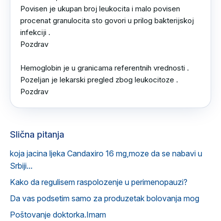
Povisen je ukupan broj leukocita i malo povisen 
procenat granulocita sto govori u prilog bakterijskoj 
infekciji .

Pozdrav

Hemoglobin je u granicama referentnih vrednosti .

Pozeljan je lekarski pregled zbog leukocitoze .

Pozdrav
Slična pitanja
koja jacina ljeka Candaxiro 16 mg,moze da se nabavi u
Srbiji...
Kako da regulisem raspolozenje u perimenopauzi?
Da vas podsetim samo za produzetak bolovanja mog
Poštovanje doktorka.Imam