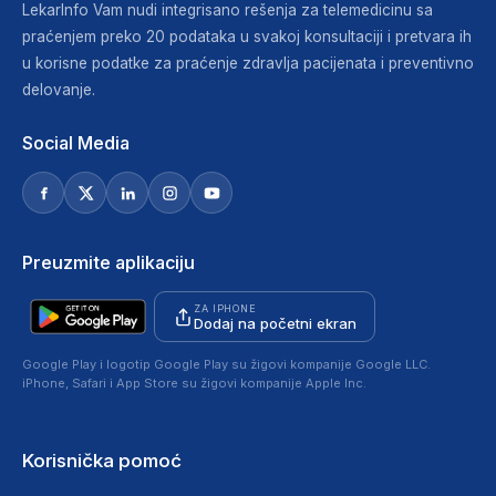
LekarInfo Vam nudi integrisano rešenja za telemedicinu sa
praćenjem preko 20 podataka u svakoj konsultaciji i pretvara ih
u korisne podatke za praćenje zdravlja pacijenata i preventivno
delovanje.
Social Media
Preuzmite aplikaciju
ZA IPHONE
Dodaj na početni ekran
Google Play i logotip Google Play su žigovi kompanije Google LLC.
iPhone, Safari i App Store su žigovi kompanije Apple Inc.
Korisnička pomoć