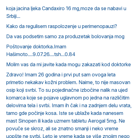
koja jacina ljeka Candaxiro 16 mg,moze da se nabavi u
Srbiji...
Kako da regulisem raspolozenje u perimenopauzi?
Da vas podsetim samo za produzetak bolovanja mog
Poštovanje doktorka.Imam
Hašimoto....9.07.26....tsh...0.84
Molim vas da mi javite kada mogu zakazati kod doktorke
Zdravo! Imam 26 godina i prvi put sam ovoga leta
primetio nekakav kožni problem. Naime, to nije masovan
osip koji svrbi. To su pojedinačne izbočine nalik na ujed
komarca koje se pojave uglavnom po jedna na različitim
delovima tela i svrbi. Imam ih čak i na zadnjem delu vrata,
tamo gde počinje kosa. Iste se ublaže kada nanesem
mast Sinopen ili kada uzmem tabletu Aerogal 5mg. Ne
povuče se skroz, ali se znatno smanji i neko vreme
uopšte ne svrbi. Leto je vreme kada se više znojim nego