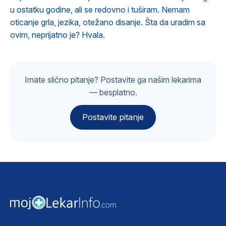
u ostatku godine, ali se redovno i tuširam. Nemam
oticanje grla, jezika, otežano disanje. Šta da uradim sa
ovim, neprijatno je? Hvala.
Imate slično pitanje? Postavite ga našim lekarima
— besplatno.
Postavite pitanje