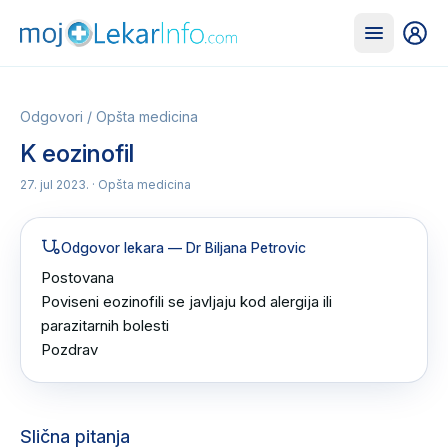
Odgovori
/
Opšta medicina
K eozinofil
27. jul 2023.
· Opšta medicina
Odgovor lekara
— Dr Biljana Petrovic
Postovana 

Poviseni eozinofili se javljaju kod alergija ili 
parazitarnih bolesti

Pozdrav
Slična pitanja